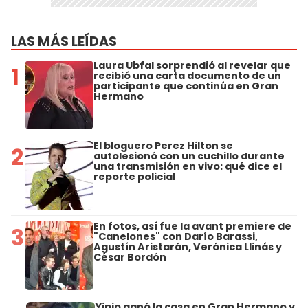
LAS MÁS LEÍDAS
Laura Ubfal sorprendió al revelar que
1
recibió una carta documento de un
participante que continúa en Gran
Hermano
El bloguero Perez Hilton se
2
autolesionó con un cuchillo durante
una transmisión en vivo: qué dice el
reporte policial
En fotos, así fue la avant premiere de
3
"Canelones" con Darío Barassi,
Agustín Aristarán, Verónica Llinás y
César Bordón
Yipio ganó la casa en Gran Hermano y