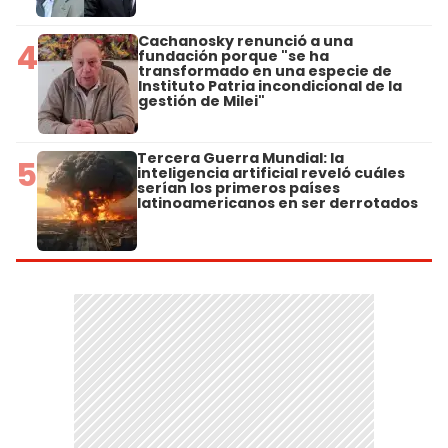
Cachanosky renunció a una
4
fundación porque "se ha
transformado en una especie de
Instituto Patria incondicional de la
gestión de Milei"
Tercera Guerra Mundial: la
5
inteligencia artificial reveló cuáles
serían los primeros países
latinoamericanos en ser derrotados