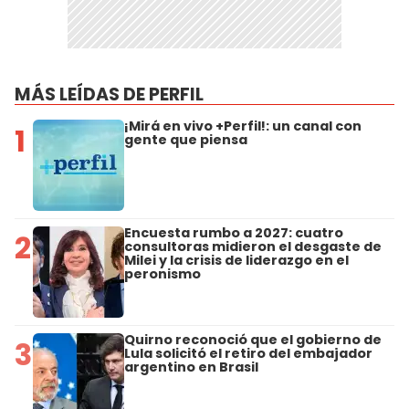
MÁS LEÍDAS DE PERFIL
¡Mirá en vivo +Perfil!: un canal con
1
gente que piensa
Encuesta rumbo a 2027: cuatro
2
consultoras midieron el desgaste de
Milei y la crisis de liderazgo en el
peronismo
Quirno reconoció que el gobierno de
3
Lula solicitó el retiro del embajador
argentino en Brasil