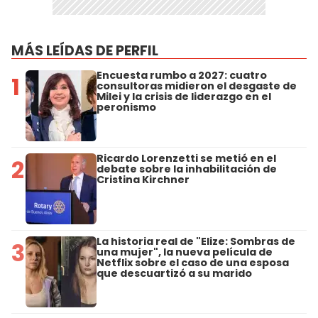
MÁS LEÍDAS DE PERFIL
Encuesta rumbo a 2027: cuatro
1
consultoras midieron el desgaste de
Milei y la crisis de liderazgo en el
peronismo
Ricardo Lorenzetti se metió en el
2
debate sobre la inhabilitación de
Cristina Kirchner
La historia real de "Elize: Sombras de
3
una mujer", la nueva película de
Netflix sobre el caso de una esposa
que descuartizó a su marido