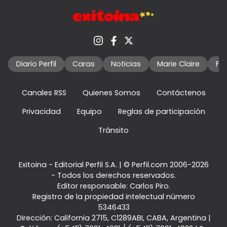
Diario Perfil
Caras
Noticias
Marie Claire
Fo
Canales RSS
Quienes Somos
Contáctenos
Privacidad
Equipo
Reglas de participación
Tránsito
Exitoina - Editorial Perfil S.A.
| © Perfil.com 2006-2026
- Todos los derechos reservados.
Editor responsable: Carlos Piro.
Registro de la propiedad intelectual número
5346433
Dirección:
California 2715
,
C1289ABI
,
CABA, Argentina
|