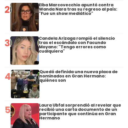
Elba Marcovecchio apuntó contra
2
Wanda Nara tras su regreso al país:
"Fue un show mediático"
Candela Arizaga rompió el silencio
3
tras el escándalo con Facundo
Moyano: "Tengo errores como
cualquiera"
Quedó definida una nueva placa de
4
nominados en Gran Hermano:
quiénes son
Laura Ubfal sorprendió al revelar que
5
recibió una carta documento de un
participante que continúa en Gran
Hermano