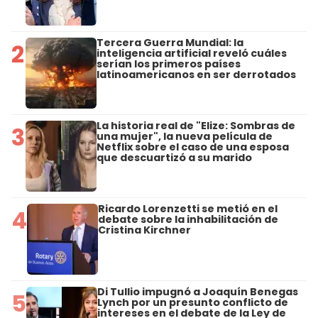
Tercera Guerra Mundial: la
2
inteligencia artificial reveló cuáles
serían los primeros países
latinoamericanos en ser derrotados
La historia real de "Elize: Sombras de
3
una mujer", la nueva película de
Netflix sobre el caso de una esposa
que descuartizó a su marido
Ricardo Lorenzetti se metió en el
4
debate sobre la inhabilitación de
Cristina Kirchner
Di Tullio impugnó a Joaquín Benegas
5
Lynch por un presunto conflicto de
intereses en el debate de la Ley de