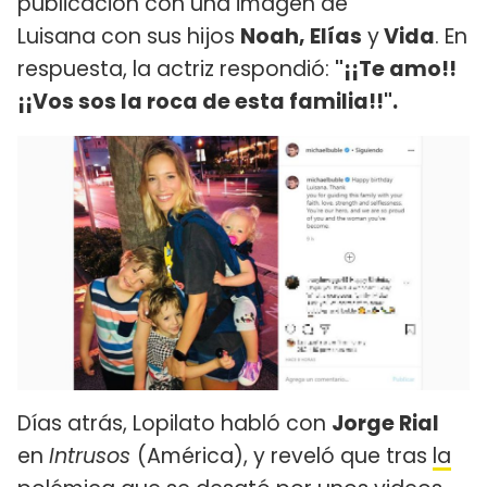
publicación con una imagen de
Luisana con sus hijos
Noah, Elías
y
Vida
. En
respuesta, la actriz respondió:
"¡¡Te amo!!
¡¡Vos sos la roca de esta familia!!".
Días atrás, Lopilato habló con
Jorge Rial
en
Intrusos
(América), y reveló que tras
la