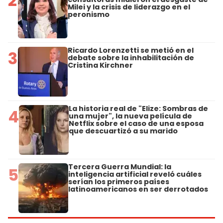
2
Milei y la crisis de liderazgo en el
peronismo
Ricardo Lorenzetti se metió en el
3
debate sobre la inhabilitación de
Cristina Kirchner
La historia real de "Elize: Sombras de
4
una mujer", la nueva película de
Netflix sobre el caso de una esposa
que descuartizó a su marido
Tercera Guerra Mundial: la
5
inteligencia artificial reveló cuáles
serían los primeros países
latinoamericanos en ser derrotados