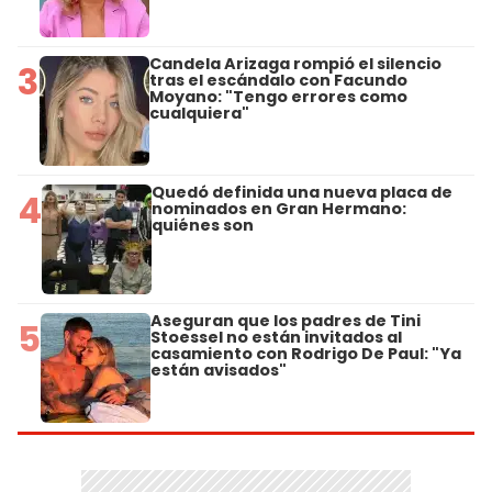
Candela Arizaga rompió el silencio
3
tras el escándalo con Facundo
Moyano: "Tengo errores como
cualquiera"
Quedó definida una nueva placa de
4
nominados en Gran Hermano:
quiénes son
Aseguran que los padres de Tini
5
Stoessel no están invitados al
casamiento con Rodrigo De Paul: "Ya
están avisados"