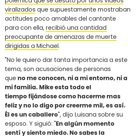
polémica que se desató por unos videos
viralizados
que supuestamente mostraban
actitudes poco amables del cantante
para con ella,
recibió una cantidad
preocupante de amenazas de muerte
dirigidas a Michael
.
"No le quiero dar tanta importancia a este
tema, son acusaciones de personas
que
no me conocen, ni a mi entorno, ni a
mi familia.
Mike esta todo el
tiempo fijándose como hacerme mas
feliz y no lo digo por creerme mil, es así.
Él es un caballero
", dijo Luisana sobre su
esposo. Y siguió: "
En algún momento
sentí y siento miedo. No sabes la