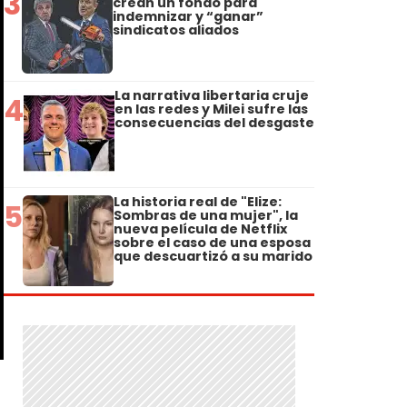
3
crean un fondo para
indemnizar y “ganar”
sindicatos aliados
La narrativa libertaria cruje
4
en las redes y Milei sufre las
consecuencias del desgaste
La historia real de "Elize:
5
Sombras de una mujer", la
nueva película de Netflix
sobre el caso de una esposa
que descuartizó a su marido