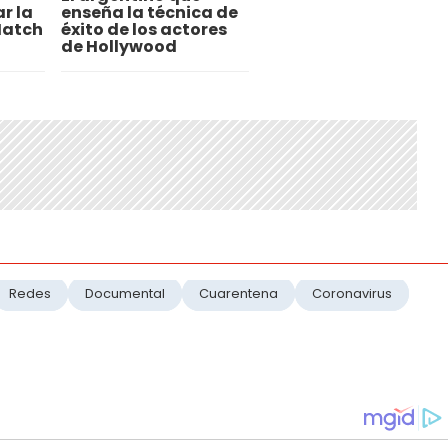
r la
enseña la técnica de
Match
éxito de los actores
de Hollywood
Redes
Documental
Cuarentena
Coronavirus