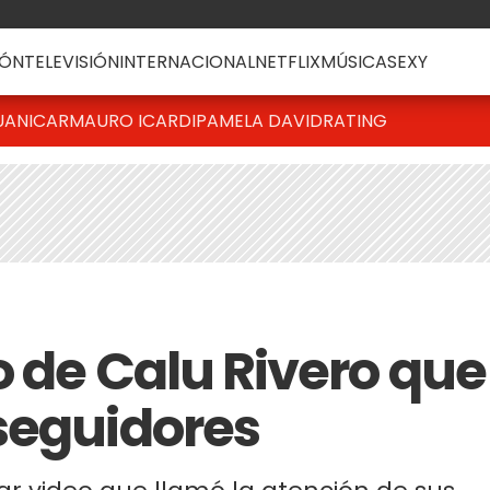
ÓN
TELEVISIÓN
INTERNACIONAL
NETFLIX
MÚSICA
SEXY
UANICAR
MAURO ICARDI
PAMELA DAVID
RATING
o de Calu Rivero que
seguidores