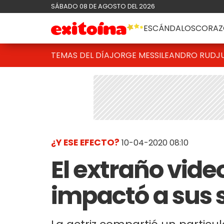
SÁBADO 08 DE AGOSTO DEL 2026
ESCÁNDALOS
CORAZ
TEMAS DEL DÍA
JORGE MESSI
LEANDRO RUD
J
¿Y ESE EFECTO?
10-04-2020 08:10
El extraño vide
impactó a sus 