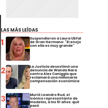
LAS MÁS LEÍDAS
Suspendieron a Laura Ubfal
1
de Gran Hermano: "El enojo
con ella es muy grande"
La Justicia desestimó una
2
denuncia de Wanda Nara
contra Alex Caniggia que
reclamará una millonaria
compensación económica
Murió Leandro Rud, el
3
icónico representante de
modelos, a los 51 años: qué
pasó