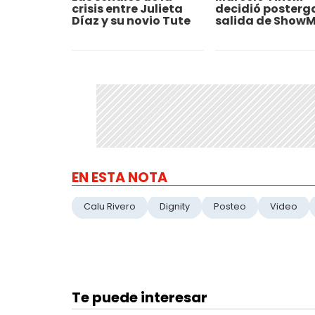
crisis entre Julieta
decidió posterga
Díaz y su novio Tute
salida de Show
EN ESTA NOTA
Calu Rivero
Dignity
Posteo
Video