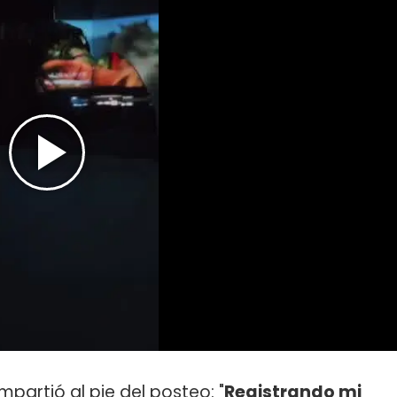
mpartió al pie del posteo: "
Registrando mi