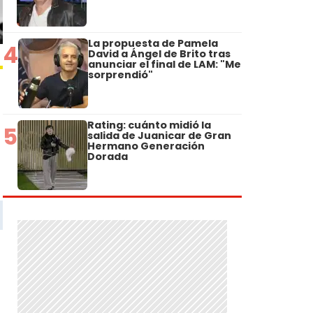
La propuesta de Pamela
4
David a Ángel de Brito tras
anunciar el final de LAM: "Me
sorprendió"
Rating: cuánto midió la
5
salida de Juanicar de Gran
Hermano Generación
Dorada