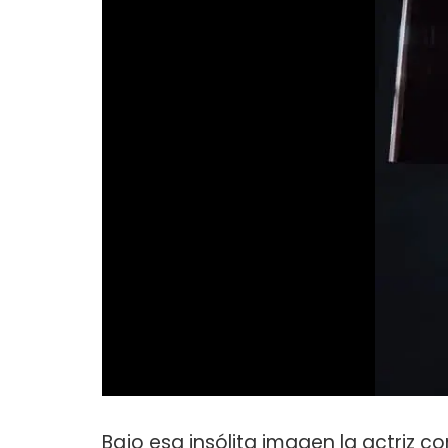
Bajo esa insólita imagen la actriz co