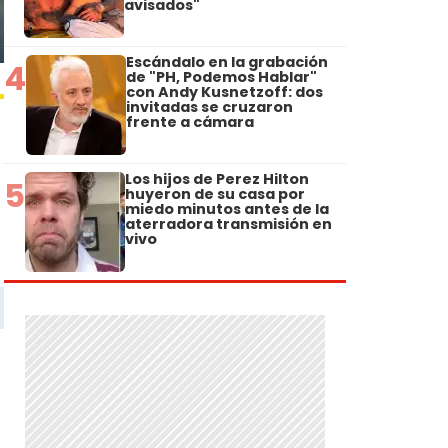
avisados"
Escándalo en la grabación
4
de "PH, Podemos Hablar"
con Andy Kusnetzoff: dos
invitadas se cruzaron
frente a cámara
Los hijos de Perez Hilton
5
huyeron de su casa por
miedo minutos antes de la
aterradora transmisión en
vivo