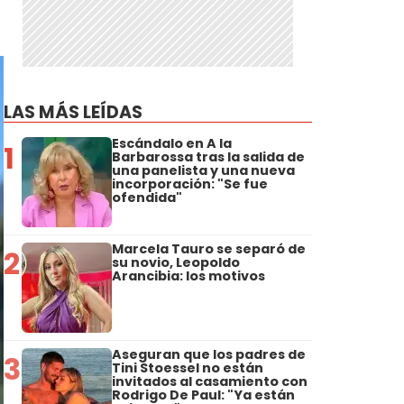
LAS MÁS LEÍDAS
Escándalo en A la
1
Barbarossa tras la salida de
una panelista y una nueva
incorporación: "Se fue
ofendida"
Marcela Tauro se separó de
2
su novio, Leopoldo
Arancibia: los motivos
Aseguran que los padres de
3
Tini Stoessel no están
invitados al casamiento con
Rodrigo De Paul: "Ya están