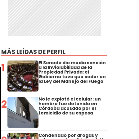
s
MÁS LEÍDAS DE PERFIL
El Senado dio media sanción
1
a la Inviolabilidad de la
Propiedad Privada: el
Gobierno tuvo que ceder en
la Ley del Manejo del Fuego
No le explotó el celular: un
2
hombre fue detenido en
Córdoba acusado por el
femicidio de su esposa
Condenado por drogas y