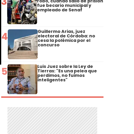
3
robo, cuando salió de prisión
fue becario municipal y
empleado de Senaf
Guillermo Arias, juez
4
electoral de Córdoba: no
cesa la polémica por el
concurso
Luis Juez sobre la Ley de
5
Tierras: "Es una pelea que
perdimos, no fuimos
inteligentes"