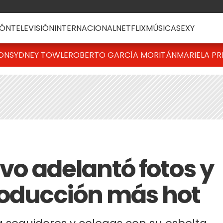
ÓN
TELEVISIÓN
INTERNACIONAL
NETFLIX
MÚSICA
SEXY
TON
SYDNEY TOWLE
ROBERTO GARCÍA MORITÁN
MARIELA PR
lvo adelantó fotos y
roducción más hot