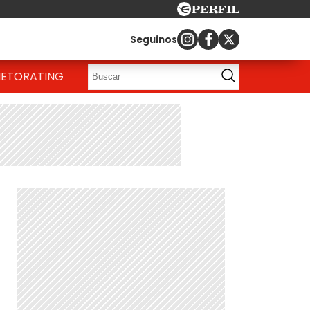
Seguinos
IETO
RATING