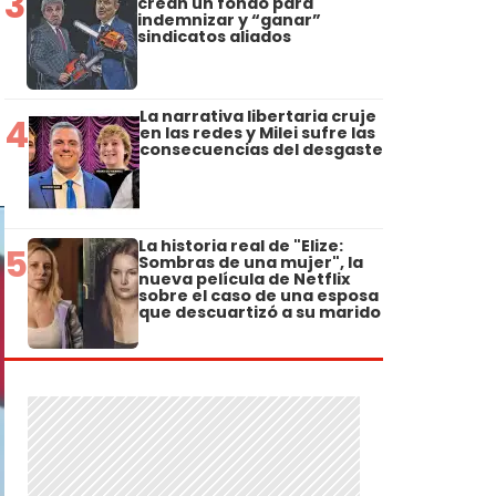
3
crean un fondo para
indemnizar y “ganar”
sindicatos aliados
La narrativa libertaria cruje
4
en las redes y Milei sufre las
consecuencias del desgaste
La historia real de "Elize:
5
Sombras de una mujer", la
nueva película de Netflix
sobre el caso de una esposa
que descuartizó a su marido