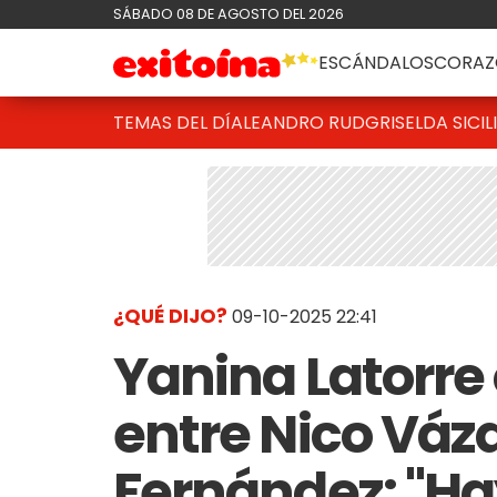
SÁBADO 08 DE AGOSTO DEL 2026
ESCÁNDALOS
CORAZ
TEMAS DEL DÍA
LEANDRO RUD
GRISELDA SICIL
¿QUÉ DIJO?
09-10-2025 22:41
Yanina Latorre 
entre Nico Váz
Fernández: "Ha