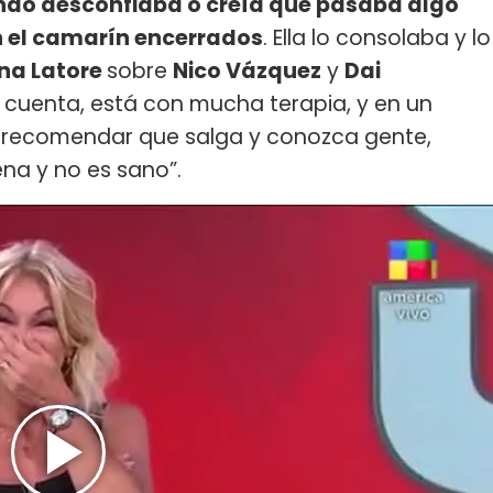
undo desconfiaba o creía que pasaba algo
 el camarín encerrados
. Ella lo consolaba y lo
na Latore
sobre
Nico Vázquez
y
Dai
l cuenta, está con mucha terapia, y en un
 recomendar que salga y conozca gente,
a y no es sano”.