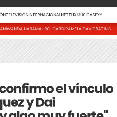
ÓN
TELEVISIÓN
INTERNACIONAL
NETFLIX
MÚSICA
SEXY
IANI
WANDA NARA
MAURO ICARDI
PAMELA DAVID
RATING
confirmo el vínculo
quez y Dai
y algo muy fuerte"