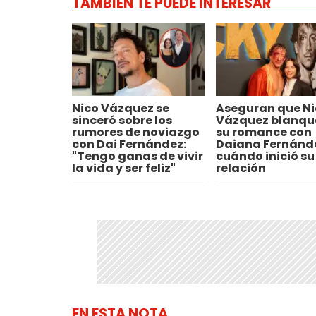
TAMBIÉN TE PUEDE INTERESAR
Nico Vázquez se
Aseguran que Ni
sinceró sobre los
Vázquez blanqu
rumores de noviazgo
su romance con
con Dai Fernández:
Daiana Fernánd
"Tengo ganas de vivir
cuándo inició su
la vida y ser feliz"
relación
EN ESTA NOTA