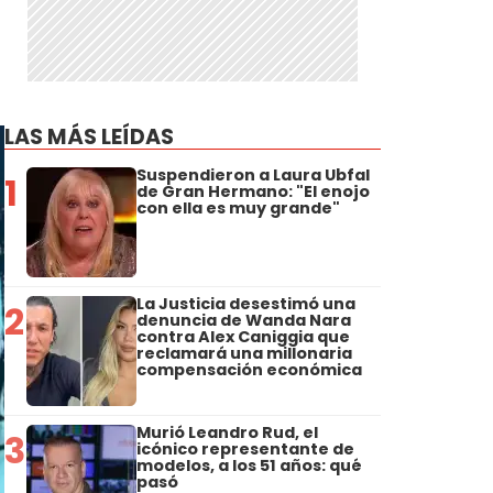
LAS MÁS LEÍDAS
Suspendieron a Laura Ubfal
1
de Gran Hermano: "El enojo
con ella es muy grande"
La Justicia desestimó una
2
denuncia de Wanda Nara
contra Alex Caniggia que
reclamará una millonaria
compensación económica
Murió Leandro Rud, el
3
icónico representante de
modelos, a los 51 años: qué
pasó