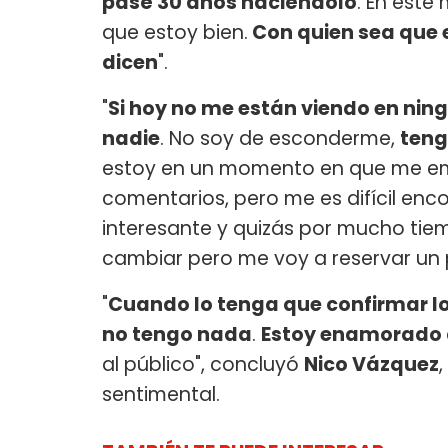
pasé 30 años haciéndolo
. En este
que estoy bien.
Con quien sea que e
dicen
".
"
Si hoy no me están viendo en ni
nadie
. No soy de esconderme,
tengo
estoy en un momento en que me emp
comentarios, pero me es difícil enc
interesante y quizás por mucho tiem
cambiar pero me voy a reservar un 
"
Cuando lo tenga que confirmar lo
no tengo nada
.
Estoy enamorado d
al público", concluyó
Nico Vázquez
sentimental.