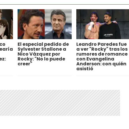
co
El especial pedido de
Leandro Paredes fue
earía
Sylvester Stallone a
a ver "Rocky" tras los
Nico Vázquez por
rumores de romance
ez:
Rocky: "No lo puede
con Evangelina
creer"
Anderson: con quién
asistió