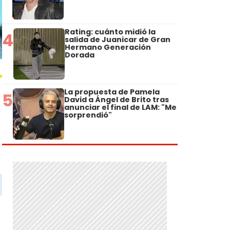
Rating: cuánto midió la
4
salida de Juanicar de Gran
Hermano Generación
Dorada
La propuesta de Pamela
5
David a Ángel de Brito tras
anunciar el final de LAM: "Me
sorprendió"