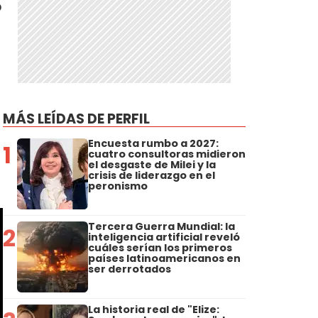
o
o
MÁS LEÍDAS DE PERFIL
Encuesta rumbo a 2027:
1
cuatro consultoras midieron
el desgaste de Milei y la
crisis de liderazgo en el
peronismo
Tercera Guerra Mundial: la
2
inteligencia artificial reveló
cuáles serían los primeros
países latinoamericanos en
ser derrotados
La historia real de "Elize: