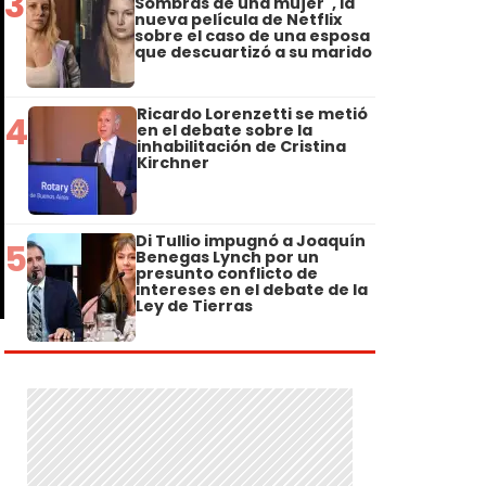
3
Sombras de una mujer", la
nueva película de Netflix
sobre el caso de una esposa
que descuartizó a su marido
Ricardo Lorenzetti se metió
4
en el debate sobre la
inhabilitación de Cristina
Kirchner
Di Tullio impugnó a Joaquín
5
Benegas Lynch por un
presunto conflicto de
intereses en el debate de la
Ley de Tierras