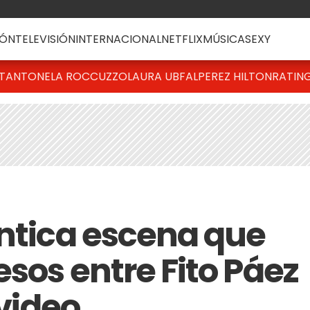
ÓN
TELEVISIÓN
INTERNACIONAL
NETFLIX
MÚSICA
SEXY
T
ANTONELA ROCCUZZO
LAURA UBFAL
PEREZ HILTON
RATIN
ántica escena que
esos entre Fito Páez
 video