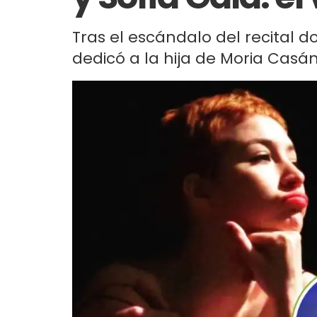
Tras el escándalo del recital 
dedicó a la hija de Moria Casá