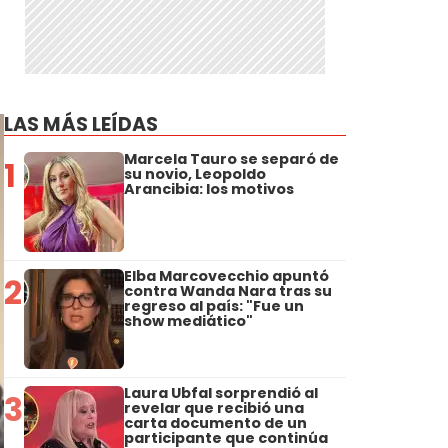
LAS MÁS LEÍDAS
Marcela Tauro se separó de
1
su novio, Leopoldo
Arancibia: los motivos
Elba Marcovecchio apuntó
2
contra Wanda Nara tras su
regreso al país: "Fue un
show mediático"
Laura Ubfal sorprendió al
3
revelar que recibió una
carta documento de un
participante que continúa