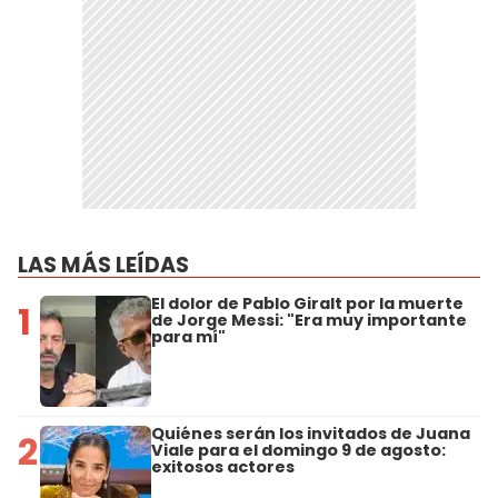
LAS MÁS LEÍDAS
El dolor de Pablo Giralt por la muerte
1
de Jorge Messi: "Era muy importante
para mí"
Quiénes serán los invitados de Juana
2
Viale para el domingo 9 de agosto:
exitosos actores