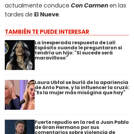
actualmente conduce
Con Carmen
en las
tardes de
El Nueve
.
TAMBIÉN TE PUEDE INTERESAR
La inesperada respuesta de Lali
Espósito cuando le preguntaron si
tendría un hijo: "Si sucede será
maravilloso"
Laura Ubfal se burló de la apariencia
de Anto Pane, y la influencer la cruzó:
"Es la mujer más misógina que hay"
Fuerte repudio en la red a Juan Pablo
de Gran Hermano por sus
comentarios sobre violencia de