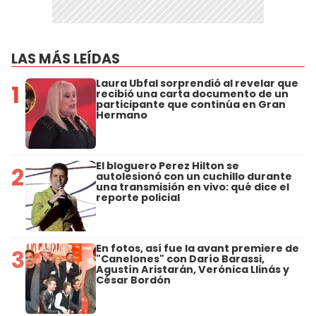
LAS MÁS LEÍDAS
Laura Ubfal sorprendió al revelar que
1
recibió una carta documento de un
participante que continúa en Gran
Hermano
El bloguero Perez Hilton se
2
autolesionó con un cuchillo durante
una transmisión en vivo: qué dice el
reporte policial
En fotos, así fue la avant premiere de
3
"Canelones" con Darío Barassi,
Agustín Aristarán, Verónica Llinás y
César Bordón