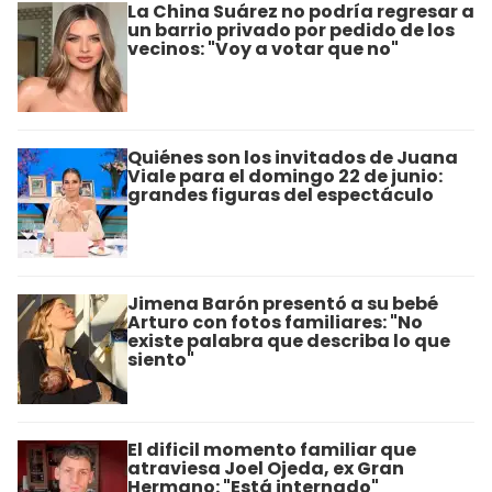
La China Suárez no podría regresar a
un barrio privado por pedido de los
vecinos: "Voy a votar que no"
Quiénes son los invitados de Juana
Viale para el domingo 22 de junio:
grandes figuras del espectáculo
Jimena Barón presentó a su bebé
Arturo con fotos familiares: "No
existe palabra que describa lo que
siento"
El dificil momento familiar que
atraviesa Joel Ojeda, ex Gran
Hermano: "Está internado"