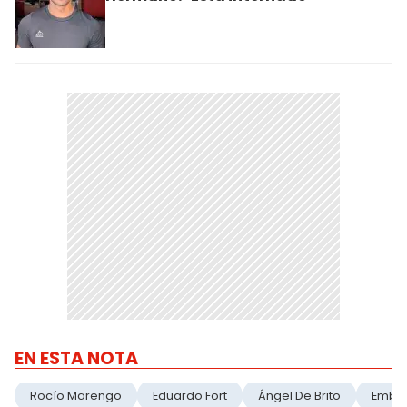
EN ESTA NOTA
Rocío Marengo
Eduardo Fort
Ángel De Brito
Emba