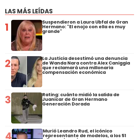
LAS MÁS LEÍDAS
Suspendieron a Laura Ubfal de Gran
1
Hermano: "El enojo con ella es muy
grande"
La Justicia desestimó una denuncia
2
de Wanda Nara contra Alex Caniggia
que reclamará una millonaria
compensación económica
Rating: cuánto midió la salida de
3
Juanicar de Gran Hermano
Generación Dorada
Murió Leandro Rud, el icónico
4
representante de modelos, a los 51