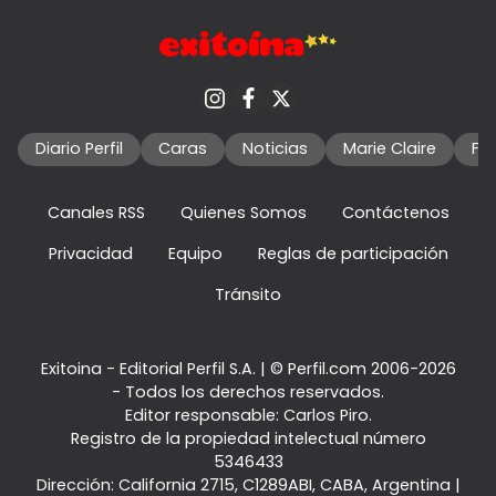
Diario Perfil
Caras
Noticias
Marie Claire
Fo
Canales RSS
Quienes Somos
Contáctenos
Privacidad
Equipo
Reglas de participación
Tránsito
Exitoina - Editorial Perfil S.A.
| © Perfil.com 2006-2026
- Todos los derechos reservados.
Editor responsable: Carlos Piro.
Registro de la propiedad intelectual número
5346433
Dirección:
California 2715
,
C1289ABI
,
CABA, Argentina
|