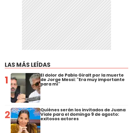
LAS MÁS LEÍDAS
El dolor de Pablo Giralt por la muerte
1
de Jorge Messi: "Era muy importante
para mí"
Quiénes serán los invitados de Juana
2
Viale para el domingo 9 de agosto:
exitosos actores