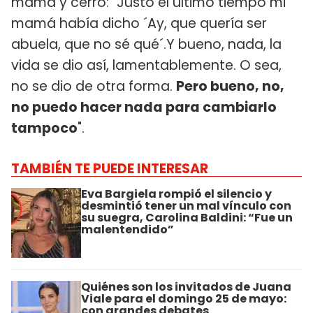
mamá y cerró: "Justo el último tiempo mi
mamá había dicho ´Ay, que quería ser
abuela, que no sé qué´.Y bueno, nada, la
vida se dio así, lamentablemente. O sea,
no se dio de otra forma.
Pero bueno, no,
no puedo hacer nada para cambiarlo
tampoco
".
TAMBIÉN TE PUEDE INTERESAR
Eva Bargiela rompió el silencio y
desmintió tener un mal vínculo con
su suegra, Carolina Baldini: “Fue un
malentendido”
Quiénes son los invitados de Juana
Viale para el domingo 25 de mayo:
con grandes debates