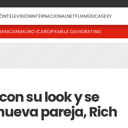
ÓN
TELEVISIÓN
INTERNACIONAL
NETFLIX
MÚSICA
SEXY
UANICAR
MAURO ICARDI
PAMELA DAVID
RATING
con su look y se
nueva pareja, Rich