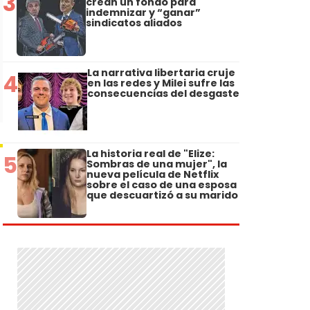
3
crean un fondo para
indemnizar y “ganar”
sindicatos aliados
La narrativa libertaria cruje
4
en las redes y Milei sufre las
consecuencias del desgaste
La historia real de "Elize:
5
Sombras de una mujer", la
nueva película de Netflix
sobre el caso de una esposa
que descuartizó a su marido