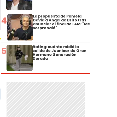
La propuesta de Pamela
4
David a Ángel de Brito tras
anunciar el final de LAM: "Me
sorprendió"
Rating: cuánto midió la
5
salida de Juanicar de Gran
Hermano Generación
Dorada