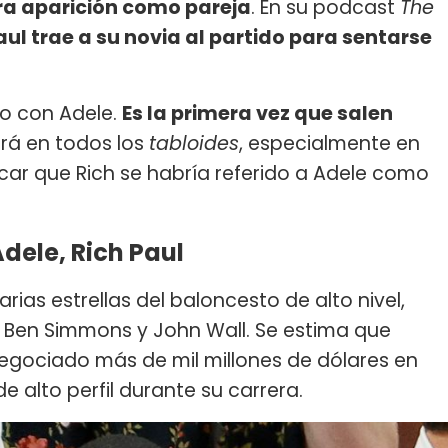
ra aparición como pareja
. En su podcast
The
aul trae a su novia al partido para sentarse
ido con Adele.
Es la primera vez que salen
ará en todos los
tabloides
, especialmente en
car que Rich se habría referido a Adele como
dele, Rich Paul
rias estrellas del baloncesto de alto nivel,
 Ben Simmons y John Wall. Se estima que
negociado más de mil millones de dólares en
e alto perfil durante su carrera.