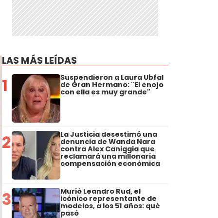
LAS MÁS LEÍDAS
Suspendieron a Laura Ubfal
1
de Gran Hermano: "El enojo
con ella es muy grande"
La Justicia desestimó una
2
denuncia de Wanda Nara
contra Alex Caniggia que
reclamará una millonaria
compensación económica
Murió Leandro Rud, el
3
icónico representante de
modelos, a los 51 años: qué
pasó