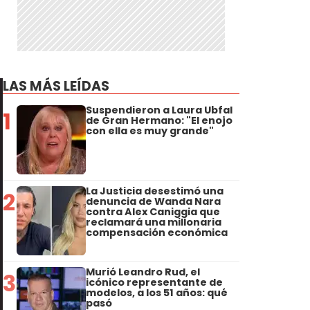
LAS MÁS LEÍDAS
Suspendieron a Laura Ubfal
1
de Gran Hermano: "El enojo
con ella es muy grande"
La Justicia desestimó una
2
denuncia de Wanda Nara
contra Alex Caniggia que
reclamará una millonaria
compensación económica
Murió Leandro Rud, el
3
icónico representante de
modelos, a los 51 años: qué
pasó