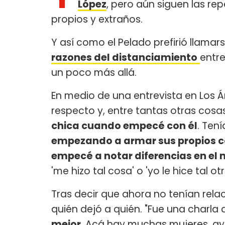
López
, pero aún siguen las re
propios y extraños.
Y así como el Pelado prefirió llamar
razones del distanciamiento
entr
un poco más allá.
En medio de una entrevista en Los Á
respecto y, entre tantas otras cosa
chica cuando empecé con él
. Tení
empezando a armar sus propios co
empecé a notar diferencias en el 
'me hizo tal cosa' o 'yo le hice tal otr
Tras decir que ahora no tenían rela
quién dejó a quién. "Fue una charla 
mejor
. Acá hay muchas mujeres, 