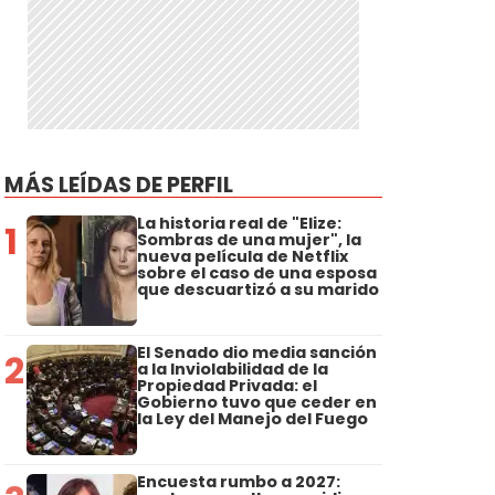
MÁS LEÍDAS DE PERFIL
La historia real de "Elize:
1
Sombras de una mujer", la
nueva película de Netflix
sobre el caso de una esposa
que descuartizó a su marido
El Senado dio media sanción
2
a la Inviolabilidad de la
Propiedad Privada: el
Gobierno tuvo que ceder en
la Ley del Manejo del Fuego
Encuesta rumbo a 2027: