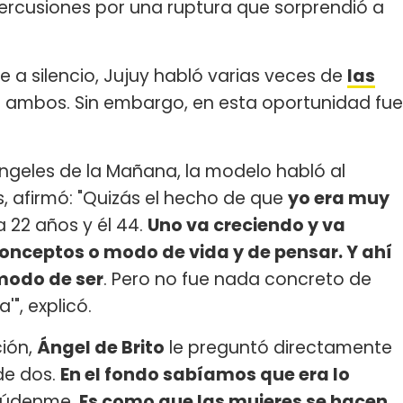
percusiones por una ruptura que sorprendió a
se a silencio, Jujuy habló varias veces de
las
e ambos. Sin embargo, en esta oportunidad fue
ngeles de la Mañana, la modelo habló al
s, afirmó: "Quizás el hecho de que
yo era muy
a 22 años y él 44.
Uno va creciendo y va
nceptos o modo de vida y de pensar. Y ahí
modo de ser
. Pero no fue nada concreto de
a'", explicó.
ción,
Ángel de Brito
le preguntó directamente
de dos.
En el fondo sabíamos que era lo
ayúdenme.
Es como que las mujeres se hacen