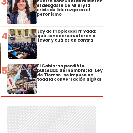
3
cuatro consultoras midieron
el desgaste de Milei y la
crisis de liderazgo en el
peronismo
Ley de Propiedad Privada:
4
qué senadores votaron a
favor y cuáles en contra
El Gobierno perdió la
5
pulseada del nombre: la "Ley
de Tierras" se impuso en
toda la conversación digital