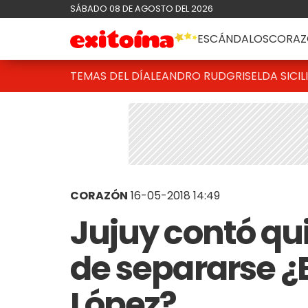
SÁBADO 08 DE AGOSTO DEL 2026
ESCÁNDALOS
CORAZ
TEMAS DEL DÍA
LEANDRO RUD
GRISELDA SICIL
CORAZÓN
16-05-2018 14:49
Jujuy contó qu
de separarse ¿E
López?