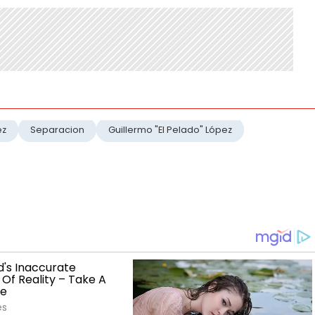
ez
Separacion
Guillermo "El Pelado" López