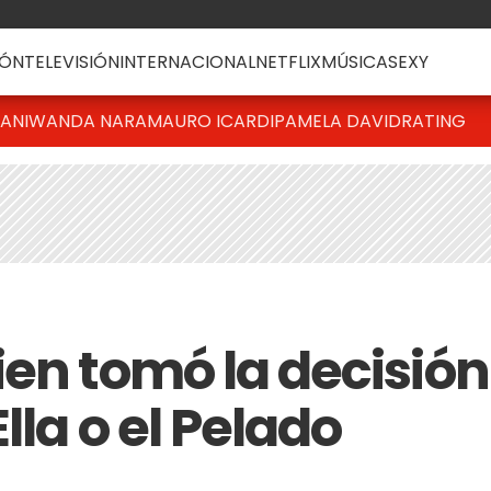
ÓN
TELEVISIÓN
INTERNACIONAL
NETFLIX
MÚSICA
SEXY
IANI
WANDA NARA
MAURO ICARDI
PAMELA DAVID
RATING
ien tomó la decisión
lla o el Pelado