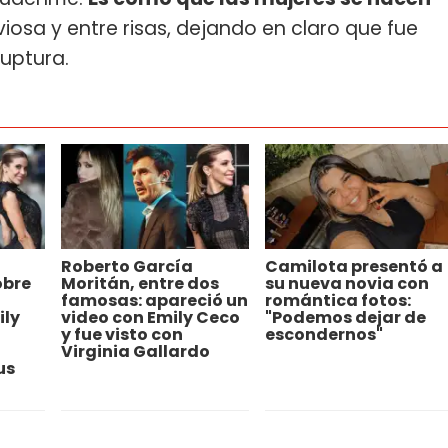
viosa y entre risas, dejando en claro que fue
ruptura.
Roberto García
Camilota presentó a
obre
Moritán, entre dos
su nueva novia con
famosas: apareció un
romántica fotos:
ily
video con Emily Ceco
"Podemos dejar de
y fue visto con
escondernos"
Virginia Gallardo
us