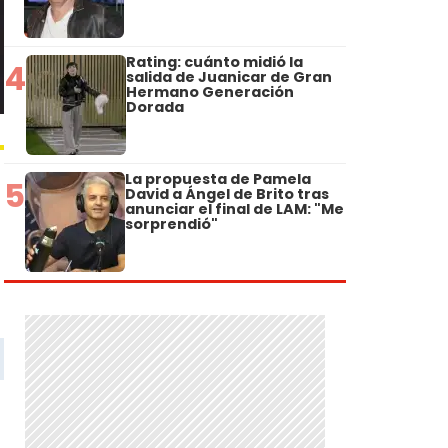
Rating: cuánto midió la
4
salida de Juanicar de Gran
Hermano Generación
Dorada
La propuesta de Pamela
5
David a Ángel de Brito tras
anunciar el final de LAM: "Me
sorprendió"