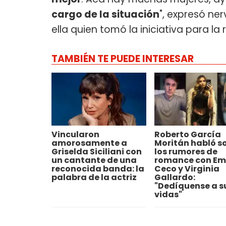
cargo de la situación
", expresó ner
ella quien tomó la iniciativa para la 
TAMBIÉN TE PUEDE INTERESAR
Vincularon
Roberto García
amorosamente a
Moritán habló s
Griselda Siciliani con
los rumores de
un cantante de una
romance con Em
reconocida banda: la
Ceco y Virginia
palabra de la actriz
Gallardo:
"Dedíquense a s
vidas"