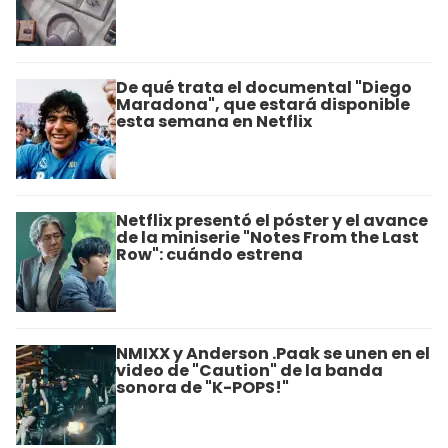
De qué trata el documental "Diego
Maradona", que estará disponible
esta semana en Netflix
Netflix presentó el póster y el avance
de la miniserie "Notes From the Last
Row": cuándo estrena
NMIXX y Anderson .Paak se unen en el
video de "Caution" de la banda
sonora de "K-POPS!"