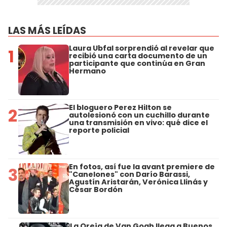
LAS MÁS LEÍDAS
Laura Ubfal sorprendió al revelar que
1
recibió una carta documento de un
participante que continúa en Gran
Hermano
El bloguero Perez Hilton se
2
autolesionó con un cuchillo durante
una transmisión en vivo: qué dice el
reporte policial
En fotos, así fue la avant premiere de
3
"Canelones" con Darío Barassi,
Agustín Aristarán, Verónica Llinás y
César Bordón
La Oreja de Van Gogh llega a Buenos