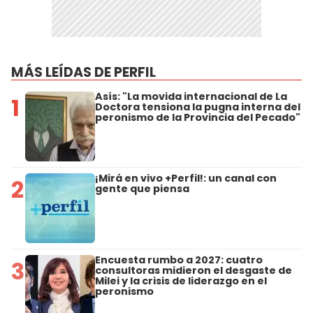
MÁS LEÍDAS DE PERFIL
Asís: "La movida internacional de La
1
Doctora tensiona la pugna interna del
peronismo de la Provincia del Pecado"
¡Mirá en vivo +Perfil!: un canal con
2
gente que piensa
Encuesta rumbo a 2027: cuatro
3
consultoras midieron el desgaste de
Milei y la crisis de liderazgo en el
peronismo