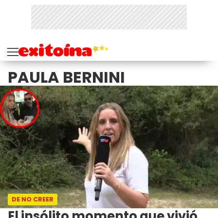
PAULA BERNINI
DE NO CREER
El insólito momento que vivió