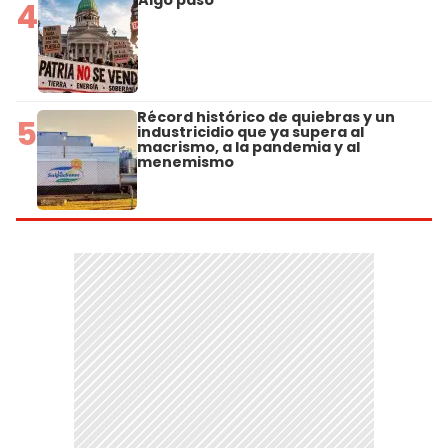
Algo pasó
4
Récord histórico de quiebras y un
5
industricidio que ya supera al
macrismo, a la pandemia y al
menemismo