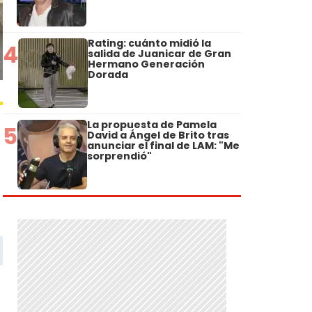
Rating: cuánto midió la
4
salida de Juanicar de Gran
Hermano Generación
Dorada
La propuesta de Pamela
5
David a Ángel de Brito tras
anunciar el final de LAM: "Me
sorprendió"