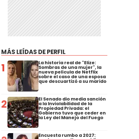
MÁS LEÍDAS DE PERFIL
La historia real de "Elize:
1
Sombras de una mujer", la
nueva película de Netflix
sobre el caso de una esposa
que descuartizó a su marido
El Senado dio media sanción
2
a la Inviolabilidad de la
Propiedad Privada: el
Gobierno tuvo que ceder en
la Ley del Manejo del Fuego
Encuesta rumbo a 2027: