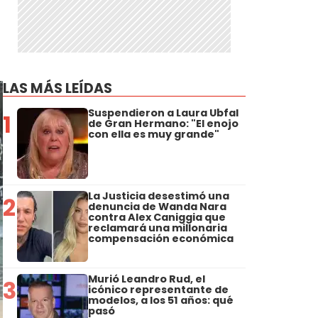
LAS MÁS LEÍDAS
Suspendieron a Laura Ubfal
1
de Gran Hermano: "El enojo
con ella es muy grande"
La Justicia desestimó una
2
denuncia de Wanda Nara
contra Alex Caniggia que
reclamará una millonaria
compensación económica
Murió Leandro Rud, el
3
icónico representante de
modelos, a los 51 años: qué
pasó