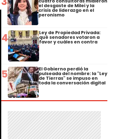
3
cuatro consultoras midieron
el desgaste de Milei y la
crisis de liderazgo en el
peronismo
Ley de Propiedad Privada:
4
qué senadores votaron a
favor y cuáles en contra
El Gobierno perdió la
5
pulseada del nombre: la "Ley
de Tierras" se impuso en
toda la conversación digital