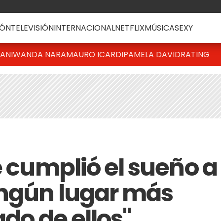
ÓN
TELEVISIÓN
INTERNACIONAL
NETFLIX
MÚSICA
SEXY
IANI
WANDA NARA
MAURO ICARDI
PAMELA DAVID
RATING
e cumplió el sueño a
ingún lugar más
ado de ellos"