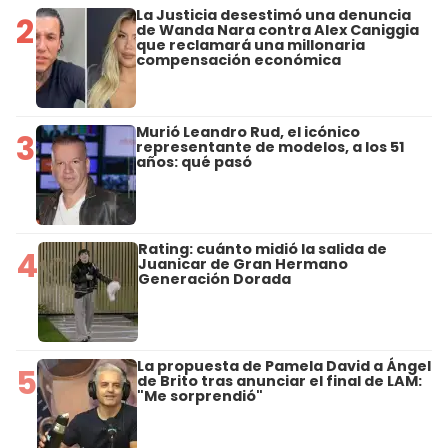
La Justicia desestimó una denuncia
2
de Wanda Nara contra Alex Caniggia
que reclamará una millonaria
compensación económica
Murió Leandro Rud, el icónico
3
representante de modelos, a los 51
años: qué pasó
Rating: cuánto midió la salida de
4
Juanicar de Gran Hermano
Generación Dorada
La propuesta de Pamela David a Ángel
5
de Brito tras anunciar el final de LAM:
"Me sorprendió"