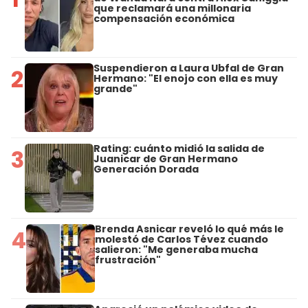
que reclamará una millonaria
compensación económica
Suspendieron a Laura Ubfal de Gran
2
Hermano: "El enojo con ella es muy
grande"
Rating: cuánto midió la salida de
3
Juanicar de Gran Hermano
Generación Dorada
Brenda Asnicar reveló lo qué más le
4
molestó de Carlos Tévez cuando
salieron: "Me generaba mucha
frustración"