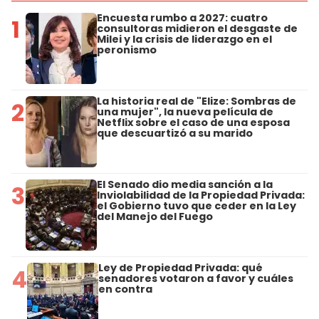
Encuesta rumbo a 2027: cuatro
1
consultoras midieron el desgaste de
Milei y la crisis de liderazgo en el
peronismo
La historia real de "Elize: Sombras de
2
una mujer", la nueva película de
Netflix sobre el caso de una esposa
que descuartizó a su marido
El Senado dio media sanción a la
3
Inviolabilidad de la Propiedad Privada:
el Gobierno tuvo que ceder en la Ley
del Manejo del Fuego
Ley de Propiedad Privada: qué
4
senadores votaron a favor y cuáles
en contra