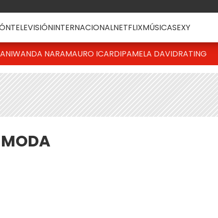
ÓN
TELEVISIÓN
INTERNACIONAL
NETFLIX
MÚSICA
SEXY
IANI
WANDA NARA
MAURO ICARDI
PAMELA DAVID
RATING
A MODA