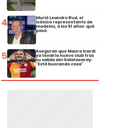
Murió Leandro Rud, el
4
icónico representante de
modelos, a los 51 años: qué
pasó
Aseguran que Mauro Icardi
5
ya tendría nuevo club tras
su salida del Galatasaray:
"Está buscando casa"