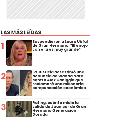
LAS MÁS LEÍDAS
Suspendieron a Laura Ubfal
1
de Gran Hermano: "El enojo
con ella es muy grande"
La Justicia desestimó una
2
denuncia de Wanda Nara
contra Alex Caniggia que
reclamará una millonaria
compensación económica
Rating: cuánto midió la
3
salida de Juanicar de Gran
Hermano Generación
Dorada