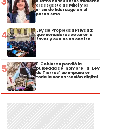
3
cuatro consultoras midieron
el desgaste de Milei y la
crisis de liderazgo en el
peronismo
Ley de Propiedad Privada:
4
qué senadores votaron a
favor y cuáles en contra
El Gobierno perdió la
5
pulseada del nombre: la "Ley
de Tierras" se impuso en
toda la conversación digital