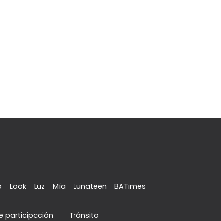
o
Look
Luz
Mía
Lunateen
BATimes
e participación
Tránsito