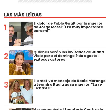
LAS MÁS LEÍDAS
El dolor de Pablo Giralt por la muerte
1
de Jorge Messi: "Era muy importante
para mí"
Quiénes serán los invitados de Juana
2
Viale para el domingo 9 de agosto:
exitosos actores
El emotivo mensaje de Rocío Marengo
3
a Leandro Rud tras su muerte: "La re
luchaste"
Así comunicó el Sanatorio Centro de