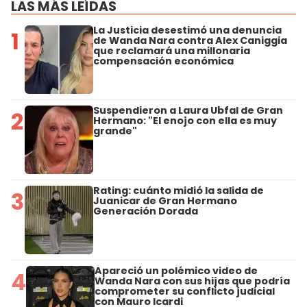
LAS MÁS LEÍDAS
La Justicia desestimó una denuncia
1
de Wanda Nara contra Alex Caniggia
que reclamará una millonaria
compensación económica
Suspendieron a Laura Ubfal de Gran
2
Hermano: "El enojo con ella es muy
grande"
Rating: cuánto midió la salida de
3
Juanicar de Gran Hermano
Generación Dorada
Apareció un polémico video de
4
Wanda Nara con sus hijas que podría
comprometer su conflicto judicial
con Mauro Icardi