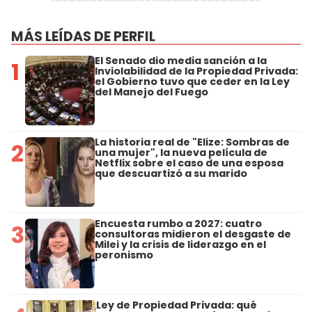
MÁS LEÍDAS DE PERFIL
El Senado dio media sanción a la
1
Inviolabilidad de la Propiedad Privada:
el Gobierno tuvo que ceder en la Ley
del Manejo del Fuego
La historia real de "Elize: Sombras de
2
una mujer", la nueva película de
Netflix sobre el caso de una esposa
que descuartizó a su marido
Encuesta rumbo a 2027: cuatro
3
consultoras midieron el desgaste de
Milei y la crisis de liderazgo en el
peronismo
Ley de Propiedad Privada: qué