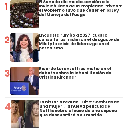
El Senado dio media sanción a la
1
Inviolabilidad de la Propiedad Privada:
el Gobierno tuvo que ceder en la Ley
del Manejo del Fuego
Encuesta rumbo a 2027: cuatro
2
consultoras midieron el desgaste de
Milei y la crisis de liderazgo en el
peronismo
Ricardo Lorenzetti se metió en el
3
debate sobre la inhabilitación de
Cristina Kirchner
La historia real de "Elize: Sombras de
4
una mujer", la nueva película de
Netflix sobre el caso de una esposa
que descuartizó a su marido