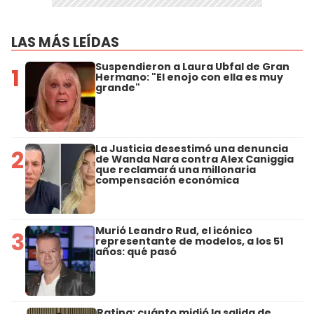
LAS MÁS LEÍDAS
Suspendieron a Laura Ubfal de Gran
1
Hermano: "El enojo con ella es muy
grande"
La Justicia desestimó una denuncia
2
de Wanda Nara contra Alex Caniggia
que reclamará una millonaria
compensación económica
Murió Leandro Rud, el icónico
3
representante de modelos, a los 51
años: qué pasó
Rating: cuánto midió la salida de