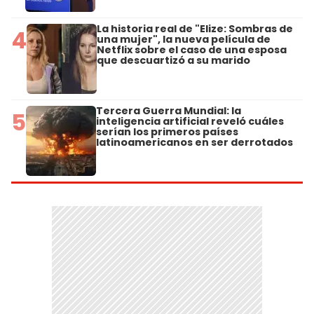
La historia real de "Elize: Sombras de
4
una mujer", la nueva película de
Netflix sobre el caso de una esposa
que descuartizó a su marido
Tercera Guerra Mundial: la
5
inteligencia artificial reveló cuáles
serían los primeros países
latinoamericanos en ser derrotados