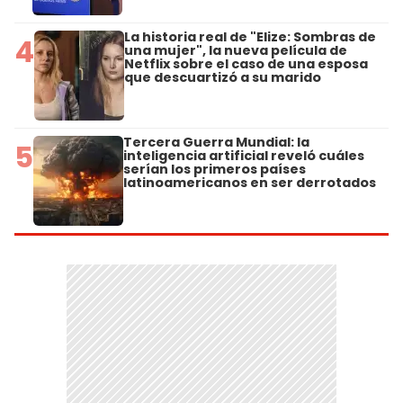
La historia real de "Elize: Sombras de
4
una mujer", la nueva película de
Netflix sobre el caso de una esposa
que descuartizó a su marido
Tercera Guerra Mundial: la
5
inteligencia artificial reveló cuáles
serían los primeros países
latinoamericanos en ser derrotados