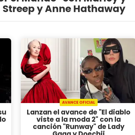
yl Streep y Anne Hathaway
AVANCE OFICIAL
su
Lanzan el avance de "El diablo
lo
viste a la moda 2" con la
canción "Runway" de Lady
Gaga y Doechii