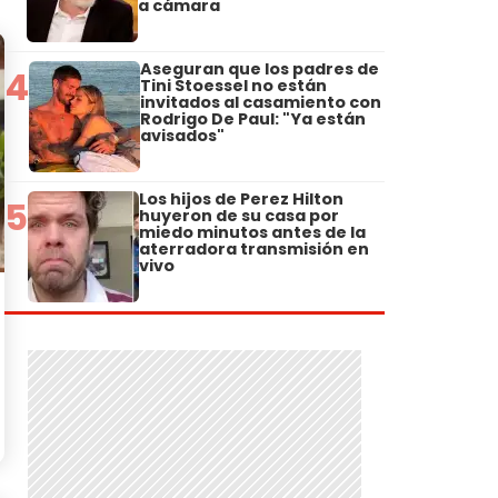
a cámara
Aseguran que los padres de
4
Tini Stoessel no están
invitados al casamiento con
Rodrigo De Paul: "Ya están
avisados"
Los hijos de Perez Hilton
5
huyeron de su casa por
miedo minutos antes de la
aterradora transmisión en
vivo