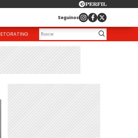
Seguinos
IETO
RATING