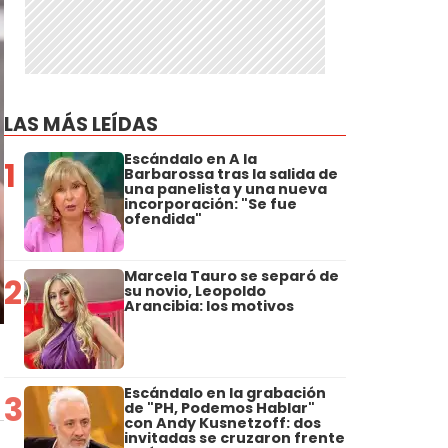
LAS MÁS LEÍDAS
Escándalo en A la
1
Barbarossa tras la salida de
una panelista y una nueva
incorporación: "Se fue
ofendida"
Marcela Tauro se separó de
2
su novio, Leopoldo
Arancibia: los motivos
Escándalo en la grabación
3
de "PH, Podemos Hablar"
con Andy Kusnetzoff: dos
invitadas se cruzaron frente