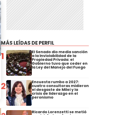
MÁS LEÍDAS DE PERFIL
El Senado dio media sanción
1
a la Inviolabilidad de la
Propiedad Privada: el
Gobierno tuvo que ceder en
la Ley del Manejo del Fuego
Encuesta rumbo a 2027:
2
cuatro consultoras midieron
el desgaste de Milei y la
crisis de liderazgo en el
peronismo
Ricardo Lorenzetti se metió