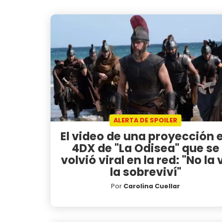
ALERTA DE SPOILER
El video de una proyección 
4DX de "La Odisea" que se
volvió viral en la red: "No la v
la sobreviví"
Por
Carolina Cuellar