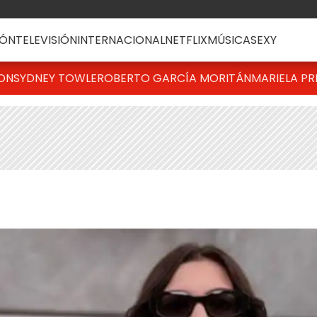
ÓN
TELEVISIÓN
INTERNACIONAL
NETFLIX
MÚSICA
SEXY
TON
SYDNEY TOWLE
ROBERTO GARCÍA MORITÁN
MARIELA PR