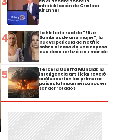
3
en el debate sobre la
inhabilitación de Cristina
Kirchner
La historia real de "Elize:
4
Sombras de una mujer", la
nueva película de Netflix
sobre el caso de una esposa
que descuartizó a su marido
Tercera Guerra Mundial: la
5
inteligencia artificial reveló
cuáles serían los primeros
países latinoamericanos en
ser derrotados