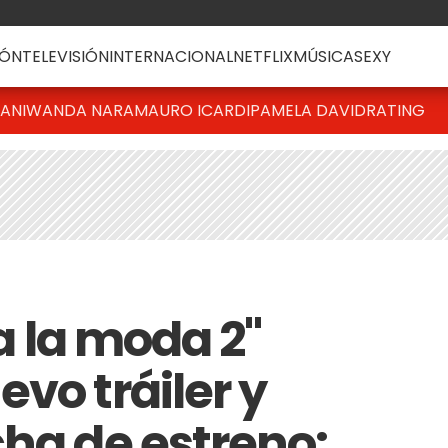
ÓN
TELEVISIÓN
INTERNACIONAL
NETFLIX
MÚSICA
SEXY
IANI
WANDA NARA
MAURO ICARDI
PAMELA DAVID
RATING
 a la moda 2"
vo tráiler y
cha de estreno: