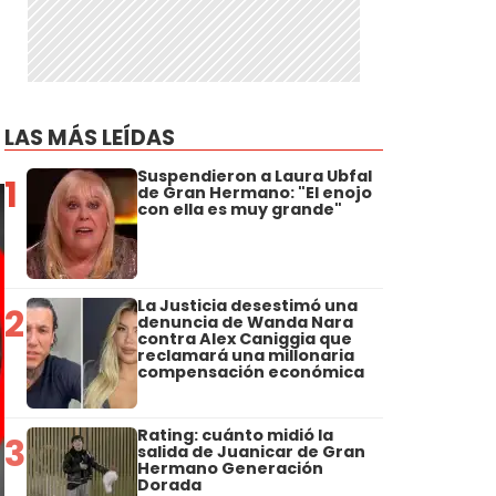
a
LAS MÁS LEÍDAS
Suspendieron a Laura Ubfal
1
de Gran Hermano: "El enojo
con ella es muy grande"
La Justicia desestimó una
2
denuncia de Wanda Nara
contra Alex Caniggia que
reclamará una millonaria
compensación económica
Rating: cuánto midió la
3
salida de Juanicar de Gran
Hermano Generación
Dorada