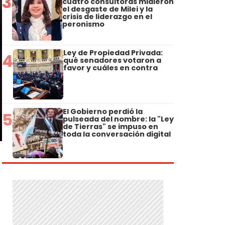
3
cuatro consultoras midieron
el desgaste de Milei y la
crisis de liderazgo en el
peronismo
Ley de Propiedad Privada:
4
qué senadores votaron a
favor y cuáles en contra
El Gobierno perdió la
5
pulseada del nombre: la "Ley
de Tierras" se impuso en
toda la conversación digital
e