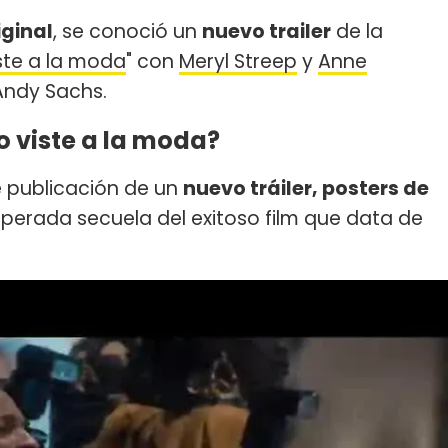
iginal
, se conoció un
nuevo trailer
de la
iste a la moda
" con
Meryl Streep
y
Anne
Andy Sachs.
o viste a la moda?
te publicación de un
nuevo tráiler, posters de
sperada secuela del exitoso film que data de