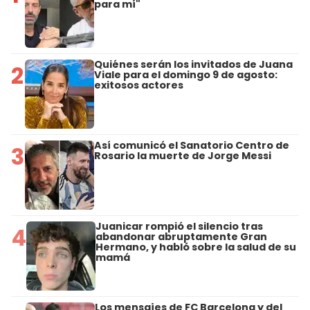
para mí"
Quiénes serán los invitados de Juana
2
Viale para el domingo 9 de agosto:
exitosos actores
Así comunicó el Sanatorio Centro de
3
Rosario la muerte de Jorge Messi
Juanicar rompió el silencio tras
4
abandonar abruptamente Gran
Hermano, y habló sobre la salud de su
mamá
Los mensajes de FC Barcelona y del