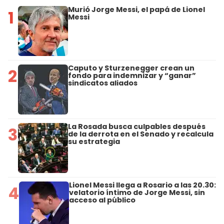
Murió Jorge Messi, el papá de Lionel
1
Messi
Caputo y Sturzenegger crean un
2
fondo para indemnizar y “ganar”
sindicatos aliados
La Rosada busca culpables después
3
de la derrota en el Senado y recalcula
su estrategia
Lionel Messi llega a Rosario a las 20.30:
4
velatorio íntimo de Jorge Messi, sin
acceso al público