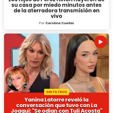
su casa por miedo minutos antes
de la aterradora transmisión en
vivo
Por
Carolina Cuellar
SIN FILTROS
Yanina Latorre reveló la
conversación que tuvo con La
Joaqui: "Se odian con Tuli Acosta"