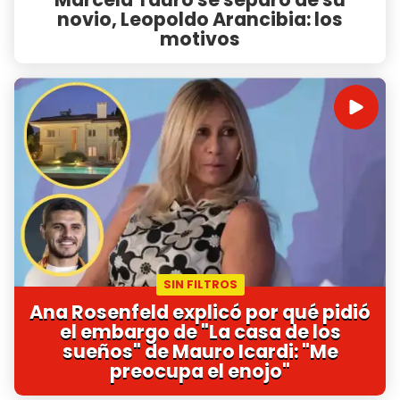
novio, Leopoldo Arancibia: los
motivos
SIN FILTROS
Ana Rosenfeld explicó por qué pidió
el embargo de "La casa de los
sueños" de Mauro Icardi: "Me
preocupa el enojo"