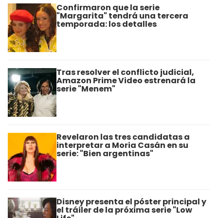
Confirmaron que la serie
"Margarita" tendrá una tercera
temporada: los detalles
Tras resolver el conflicto judicial,
Amazon Prime Video estrenará la
serie "Menem"
Revelaron las tres candidatas a
interpretar a Moria Casán en su
serie: "Bien argentinas"
Disney presenta el póster principal y
el tráiler de la próxima serie "Low