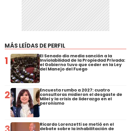
MÁS LEÍDAS DE PERFIL
El Senado dio media sanción a la
1
Inviolabilidad de la Propiedad Privada:
el Gobierno tuvo que ceder en la Ley
del Manejo del Fuego
Encuesta rumbo a 2027: cuatro
2
consultoras midieron el desgaste de
Milei y la crisis de liderazgo en el
peronismo
Ricardo Lorenzetti se metió en el
3
debate sobre la inhabilitación de