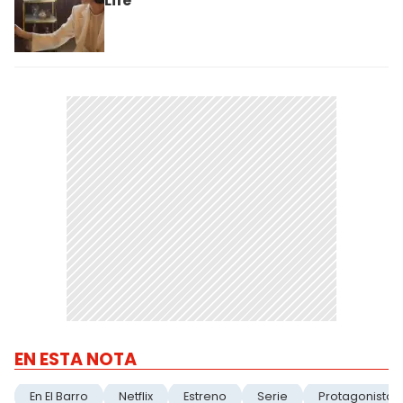
Life"
EN ESTA NOTA
En El Barro
Netflix
Estreno
Serie
Protagonistas