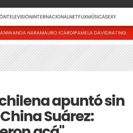
ÓN
TELEVISIÓN
INTERNACIONAL
NETFLIX
MÚSICA
SEXY
IANI
WANDA NARA
MAURO ICARDI
PAMELA DAVID
RATING
 chilena apuntó sin
a China Suárez:
ieron acá"