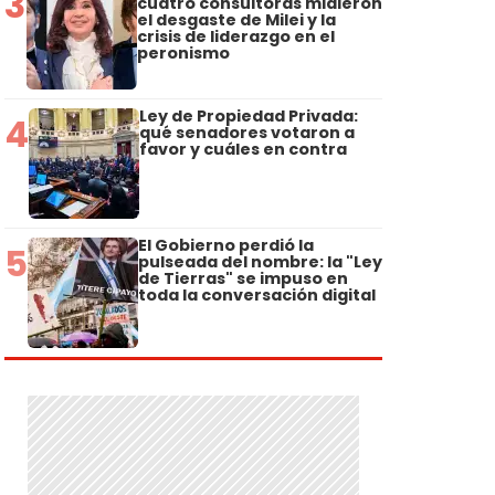
3
cuatro consultoras midieron
el desgaste de Milei y la
crisis de liderazgo en el
peronismo
Ley de Propiedad Privada:
4
qué senadores votaron a
favor y cuáles en contra
El Gobierno perdió la
5
pulseada del nombre: la "Ley
de Tierras" se impuso en
toda la conversación digital