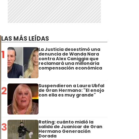
LAS MÁS LEÍDAS
La Justicia desestimó una
1
denuncia de Wanda Nara
contra Alex Caniggia que
reclamará una millonaria
compensación económica
Suspendieron a Laura Ubfal
2
de Gran Hermano: "El enojo
con ella es muy grande"
Rating: cuánto midió la
3
salida de Juanicar de Gran
Hermano Generación
Dorada