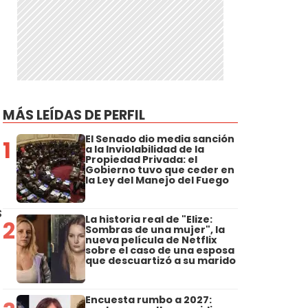
MÁS LEÍDAS DE PERFIL
El Senado dio media sanción
1
a la Inviolabilidad de la
Propiedad Privada: el
Gobierno tuvo que ceder en
la Ley del Manejo del Fuego
s
La historia real de "Elize:
2
Sombras de una mujer", la
nueva película de Netflix
sobre el caso de una esposa
que descuartizó a su marido
Encuesta rumbo a 2027: