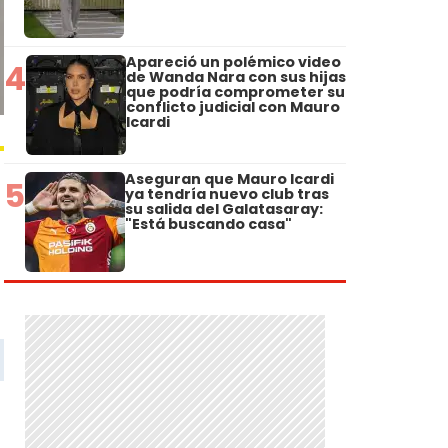
Apareció un polémico video
4
de Wanda Nara con sus hijas
que podría comprometer su
conflicto judicial con Mauro
Icardi
Aseguran que Mauro Icardi
5
ya tendría nuevo club tras
su salida del Galatasaray:
"Está buscando casa"