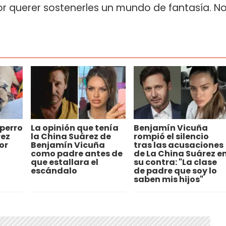
or querer sostenerles un mundo de fantasía. N
perro
La opinión que tenía
Benjamín Vicuña
rez
la China Suárez de
rompió el silencio
or
Benjamín Vicuña
tras las acusaciones
como padre antes de
de La China Suárez e
que estallara el
su contra: "La clase
escándalo
de padre que soy lo
saben mis hijos"