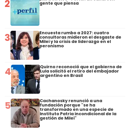
2
gente que piensa
Encuesta rumbo a 2027: cuatro
3
consultoras midieron el desgaste de
Milei y la crisis de liderazgo en el
peronismo
Quirno reconoció que el gobierno de
4
Lula solicitó el retiro del embajador
argentino en Brasil
Cachanosky renunció a una
5
fundación porque "se ha
transformado en una especie de
Instituto Patria incondicional de la
gestión de Milei"