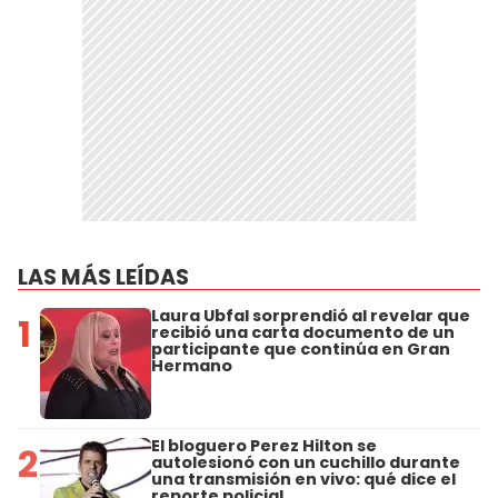
LAS MÁS LEÍDAS
Laura Ubfal sorprendió al revelar que
1
recibió una carta documento de un
participante que continúa en Gran
Hermano
El bloguero Perez Hilton se
2
autolesionó con un cuchillo durante
una transmisión en vivo: qué dice el
reporte policial