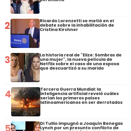
Ricardo Lorenzetti se metió en el
2
debate sobre la inhabilitación de
Cristina Kirchner
La historia real de "Elize: Sombras de
3
una mujer", la nueva película de
Netflix sobre el caso de una esposa
que descuartizó a su marido
Tercera Guerra Mundial: la
4
inteligencia artificial reveló cuáles
serían los primeros países
latinoamericanos en ser derrotados
Di Tullio impugnó a Joaquín Benegas
5
Lynch por un presunto conflicto de