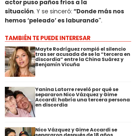
actor puso paños fríos a la
situación
. Y se sinceró:
“Donde más nos
hemos ‘peleado’ es laburando"
.
TAMBIÉN TE PUEDE INTERESAR
Mayte Rodríguez rompió el silencio
tras ser acusada de se la “tercera en
discordia” entre la China Suárez y
Benjamín Vicuña
Yanina Latorre reveló por qué se
separaron Nico Vázquez y Gime
Accardi: habría una tercera persona
en discordia
Nico Vázquez y Gime Accardi se
separaron después de 18 años