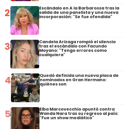
Escándalo en A la Barbarossa tras la
2
salida de una panelista y una nueva
incorporación: "Se fue ofendida"
Candela Arizaga rompió el silencio
3
tras el escándalo con Facundo
Moyano: "Tengo errores como
cualquiera"
Quedó definida una nueva placa de
4
nominados en Gran Hermano:
quiénes son
Elba Marcovecchio apuntó contra
5
Wanda Nara tras su regreso al país:
"Fue un show mediático"