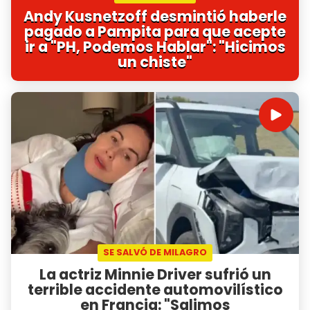
Andy Kusnetzoff desmintió haberle
pagado a Pampita para que acepte
ir a "PH, Podemos Hablar": "Hicimos
un chiste"
SE SALVÓ DE MILAGRO
La actriz Minnie Driver sufrió un
terrible accidente automovilístico
en Francia: "Salimos