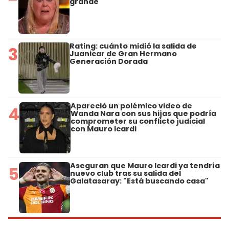
grande"
Rating: cuánto midió la salida de
3
Juanicar de Gran Hermano
Generación Dorada
Apareció un polémico video de
4
Wanda Nara con sus hijas que podría
comprometer su conflicto judicial
con Mauro Icardi
Aseguran que Mauro Icardi ya tendría
5
nuevo club tras su salida del
Galatasaray: "Está buscando casa"