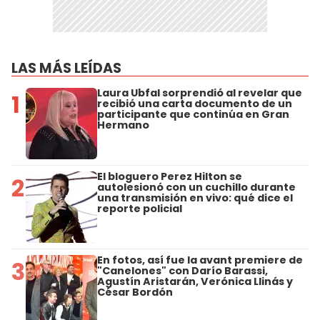
LAS MÁS LEÍDAS
Laura Ubfal sorprendió al revelar que
1
recibió una carta documento de un
participante que continúa en Gran
Hermano
El bloguero Perez Hilton se
2
autolesionó con un cuchillo durante
una transmisión en vivo: qué dice el
reporte policial
En fotos, así fue la avant premiere de
3
"Canelones" con Darío Barassi,
Agustín Aristarán, Verónica Llinás y
César Bordón