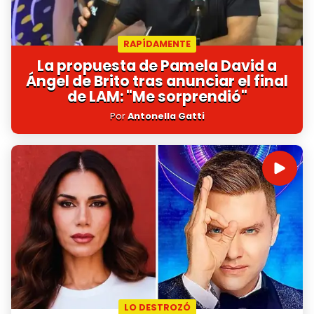
RAPÍDAMENTE
La propuesta de Pamela David a
Ángel de Brito tras anunciar el final
de LAM: "Me sorprendió"
Por
Antonella Gatti
LO DESTROZÓ