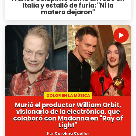
Italia y estalló de furia: "Ni la
matera dejaron"
DOLOR EN LA MÚSICA
Murió el productor William Orbit,
visionario de la electrónica, que
colaboró con Madonna en "Ray of
Light"
Por
Carolina Cuellar