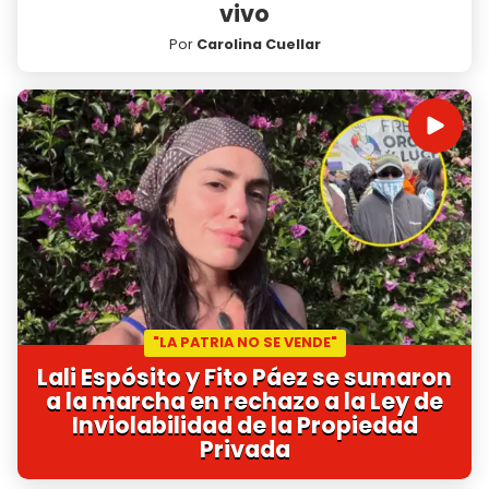
vivo
Por
Carolina Cuellar
"LA PATRIA NO SE VENDE"
Lali Espósito y Fito Páez se sumaron
a la marcha en rechazo a la Ley de
Inviolabilidad de la Propiedad
Privada