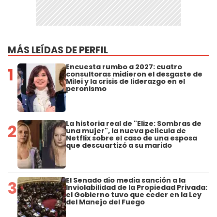
MÁS LEÍDAS DE PERFIL
Encuesta rumbo a 2027: cuatro
1
consultoras midieron el desgaste de
Milei y la crisis de liderazgo en el
peronismo
La historia real de "Elize: Sombras de
2
una mujer", la nueva película de
Netflix sobre el caso de una esposa
que descuartizó a su marido
El Senado dio media sanción a la
3
Inviolabilidad de la Propiedad Privada:
el Gobierno tuvo que ceder en la Ley
del Manejo del Fuego