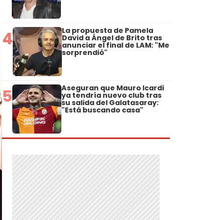
La propuesta de Pamela
4
David a Ángel de Brito tras
anunciar el final de LAM: "Me
sorprendió"
Aseguran que Mauro Icardi
5
ya tendría nuevo club tras
su salida del Galatasaray:
"Está buscando casa"