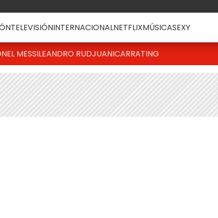
ÓN
TELEVISIÓN
INTERNACIONAL
NETFLIX
MÚSICA
SEXY
ONEL MESSI
LEANDRO RUD
JUANICAR
RATING