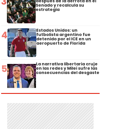
3
después de la derrota en el
Senado y recalcula su
estrategia
Estados Unidos: un
4
futbolista argentino fue
detenido por el ICE en un
aeropuerto de Florida
La narrativa libertaria cruje
5
en las redes y Milei sufre las
consecuencias del desgaste