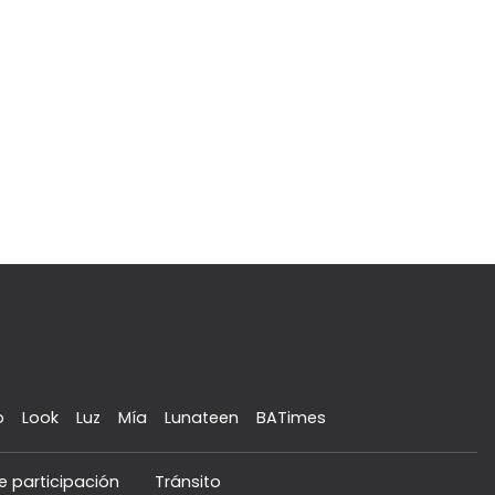
o
Look
Luz
Mía
Lunateen
BATimes
e participación
Tránsito