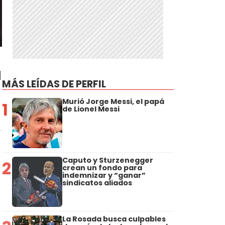
a
MÁS LEÍDAS DE PERFIL
Murió Jorge Messi, el papá
1
de Lionel Messi
Caputo y Sturzenegger
2
crean un fondo para
indemnizar y “ganar”
sindicatos aliados
La Rosada busca culpables