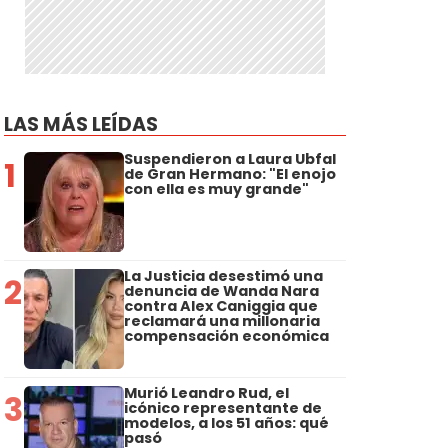
LAS MÁS LEÍDAS
Suspendieron a Laura Ubfal
1
de Gran Hermano: "El enojo
con ella es muy grande"
La Justicia desestimó una
2
denuncia de Wanda Nara
contra Alex Caniggia que
reclamará una millonaria
compensación económica
Murió Leandro Rud, el
3
icónico representante de
modelos, a los 51 años: qué
pasó