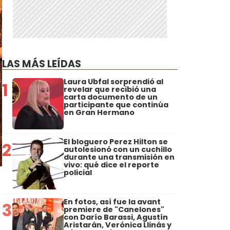
LAS MÁS LEÍDAS
Laura Ubfal sorprendió al
1
revelar que recibió una
carta documento de un
participante que continúa
en Gran Hermano
El bloguero Perez Hilton se
2
autolesionó con un cuchillo
durante una transmisión en
vivo: qué dice el reporte
policial
En fotos, así fue la avant
3
premiere de "Canelones"
con Darío Barassi, Agustín
Aristarán, Verónica Llinás y