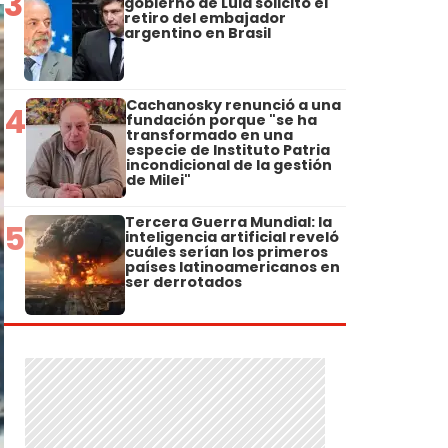
3
gobierno de Lula solicitó el
retiro del embajador
argentino en Brasil
Cachanosky renunció a una
4
fundación porque "se ha
transformado en una
especie de Instituto Patria
incondicional de la gestión
de Milei"
Tercera Guerra Mundial: la
5
inteligencia artificial reveló
cuáles serían los primeros
países latinoamericanos en
ser derrotados