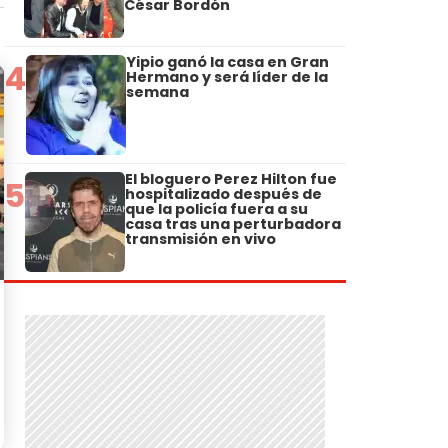
César Bordón
Yipio ganó la casa en Gran
4
Hermano y será líder de la
semana
El bloguero Perez Hilton fue
5
hospitalizado después de
que la policía fuera a su
casa tras una perturbadora
transmisión en vivo