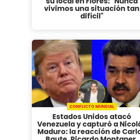
su local en Flores: "Nunca
vivimos una situación tan
difícil"
CONFLICTO MUNDIAL
Estados Unidos atacó
Venezuela y capturó a Nicol
Maduro: la reacción de Carl
Baute, Ricardo Montaner,