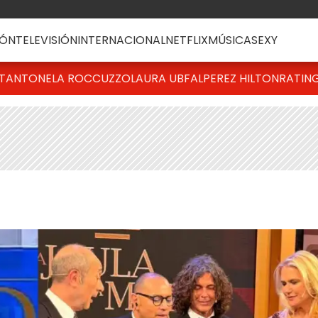
ÓN
TELEVISIÓN
INTERNACIONAL
NETFLIX
MÚSICA
SEXY
T
ANTONELA ROCCUZZO
LAURA UBFAL
PEREZ HILTON
RATIN