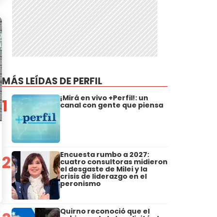
MÁS LEÍDAS DE PERFIL
¡Mirá en vivo +Perfil!: un
1
canal con gente que piensa
Encuesta rumbo a 2027:
2
cuatro consultoras midieron
el desgaste de Milei y la
crisis de liderazgo en el
peronismo
Quirno reconoció que el