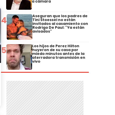
a cámara
Aseguran que los padres de
4
Tini Stoessel no están
invitados al casamiento con
Rodrigo De Paul: "Ya están
avisados"
Los hijos de Perez Hilton
5
huyeron de su casa por
miedo minutos antes de la
aterradora transmisión en
vivo