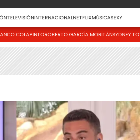
ÓN
TELEVISIÓN
INTERNACIONAL
NETFLIX
MÚSICA
SEXY
RANCO COLAPINTO
ROBERTO GARCÍA MORITÁN
SYDNEY T