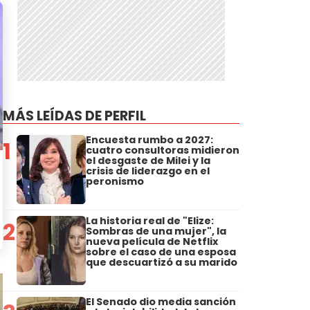
MÁS LEÍDAS DE PERFIL
Encuesta rumbo a 2027:
1
cuatro consultoras midieron
el desgaste de Milei y la
crisis de liderazgo en el
peronismo
La historia real de "Elize:
2
Sombras de una mujer", la
nueva película de Netflix
sobre el caso de una esposa
que descuartizó a su marido
El Senado dio media sanción