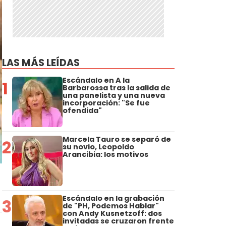
LAS MÁS LEÍDAS
Escándalo en A la
1
Barbarossa tras la salida de
una panelista y una nueva
incorporación: "Se fue
ofendida"
Marcela Tauro se separó de
2
su novio, Leopoldo
Arancibia: los motivos
Escándalo en la grabación
3
de "PH, Podemos Hablar"
con Andy Kusnetzoff: dos
invitadas se cruzaron frente