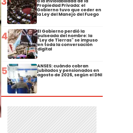
3
a la Inviolabilidad de la
Propiedad Privada: el
Gobierno tuvo que ceder en
la Ley del Manejo del Fuego
El Gobierno perdió la
4
pulseada del nombre: la
"Ley de Tierras" se impuso
en toda la conversación
digital
ANSES: cuándo cobran
5
jubilados y pensionados en
agosto de 2026, según el DNI