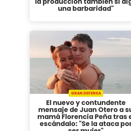
la producción también si di
una barbaridad"
GRAN DEFENSA
El nuevo y contundente
mensaje de Juan Otero a s
mamá Florencia Peña tras e
escándalo: "Se la ataca po
ser mujer"