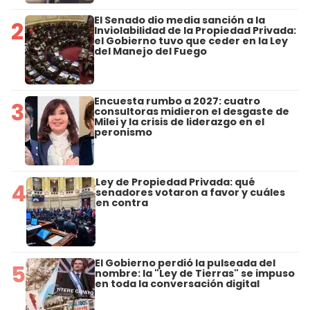
El Senado dio media sanción a la
2
Inviolabilidad de la Propiedad Privada:
el Gobierno tuvo que ceder en la Ley
del Manejo del Fuego
Encuesta rumbo a 2027: cuatro
3
consultoras midieron el desgaste de
Milei y la crisis de liderazgo en el
peronismo
Ley de Propiedad Privada: qué
4
senadores votaron a favor y cuáles
en contra
El Gobierno perdió la pulseada del
5
nombre: la "Ley de Tierras" se impuso
en toda la conversación digital