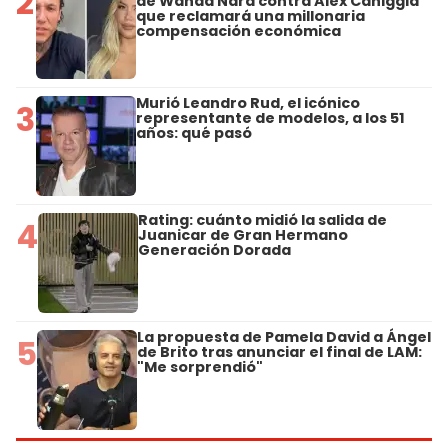
2
de Wanda Nara contra Alex Caniggia
que reclamará una millonaria
compensación económica
Murió Leandro Rud, el icónico
3
representante de modelos, a los 51
años: qué pasó
Rating: cuánto midió la salida de
4
Juanicar de Gran Hermano
Generación Dorada
La propuesta de Pamela David a Ángel
5
de Brito tras anunciar el final de LAM:
"Me sorprendió"