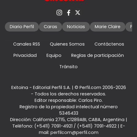
Diario Perfil
Caras
Noticias
Marie Claire
Fo
Canales RSS
Quienes Somos
Contáctenos
Privacidad
Equipo
Reglas de participación
Tránsito
Exitoina - Editorial Perfil S.A.
| © Perfil.com 2006-2026
- Todos los derechos reservados.
Editor responsable: Carlos Piro.
Registro de la propiedad intelectual número
5346433
Dirección:
California 2715
,
C1289ABI
,
CABA, Argentina
|
Teléfono:
(+5411) 7091-4921
/
(+5411) 7091-4922
| E-
mail:
perfilcom@perfil.com