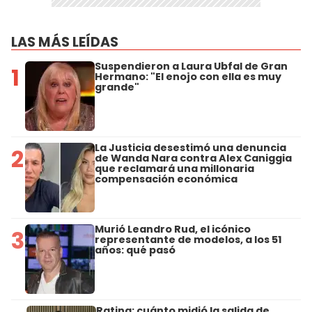
LAS MÁS LEÍDAS
Suspendieron a Laura Ubfal de Gran
1
Hermano: "El enojo con ella es muy
grande"
La Justicia desestimó una denuncia
2
de Wanda Nara contra Alex Caniggia
que reclamará una millonaria
compensación económica
Murió Leandro Rud, el icónico
3
representante de modelos, a los 51
años: qué pasó
Rating: cuánto midió la salida de