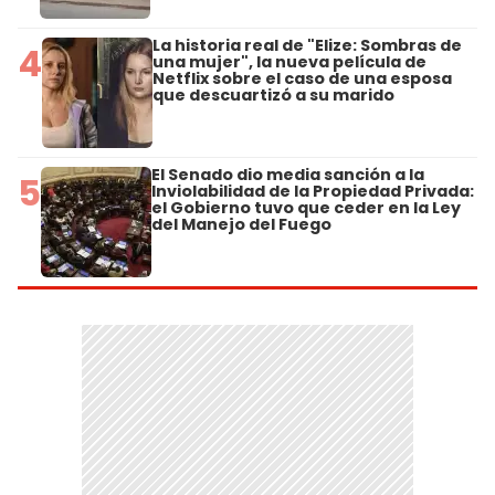
La historia real de "Elize: Sombras de
4
una mujer", la nueva película de
Netflix sobre el caso de una esposa
que descuartizó a su marido
El Senado dio media sanción a la
5
Inviolabilidad de la Propiedad Privada:
el Gobierno tuvo que ceder en la Ley
del Manejo del Fuego