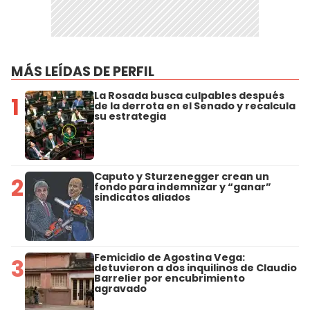
MÁS LEÍDAS DE PERFIL
La Rosada busca culpables después
1
de la derrota en el Senado y recalcula
su estrategia
Caputo y Sturzenegger crean un
2
fondo para indemnizar y “ganar”
sindicatos aliados
Femicidio de Agostina Vega:
3
detuvieron a dos inquilinos de Claudio
Barrelier por encubrimiento
agravado