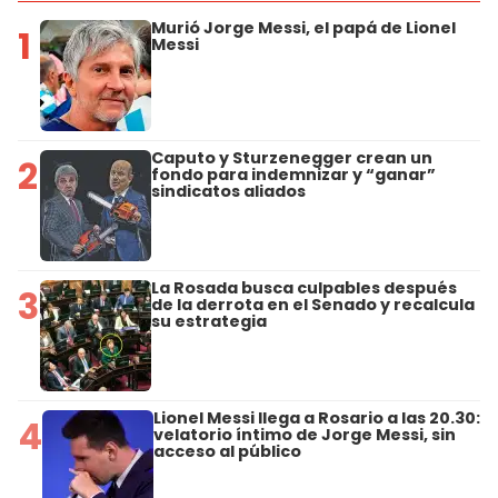
Murió Jorge Messi, el papá de Lionel
1
Messi
Caputo y Sturzenegger crean un
2
fondo para indemnizar y “ganar”
sindicatos aliados
La Rosada busca culpables después
3
de la derrota en el Senado y recalcula
su estrategia
Lionel Messi llega a Rosario a las 20.30:
4
velatorio íntimo de Jorge Messi, sin
acceso al público