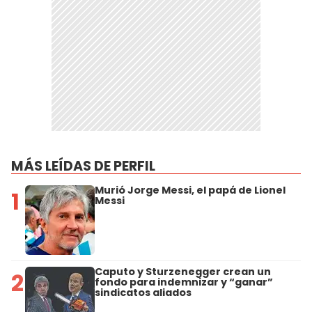
MÁS LEÍDAS DE PERFIL
Murió Jorge Messi, el papá de Lionel
1
Messi
Caputo y Sturzenegger crean un
2
fondo para indemnizar y “ganar”
sindicatos aliados