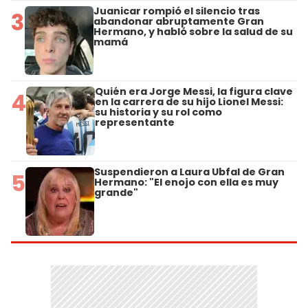
Juanicar rompió el silencio tras
3
abandonar abruptamente Gran
Hermano, y habló sobre la salud de su
mamá
Quién era Jorge Messi, la figura clave
4
en la carrera de su hijo Lionel Messi:
su historia y su rol como
representante
Suspendieron a Laura Ubfal de Gran
5
Hermano: "El enojo con ella es muy
grande"