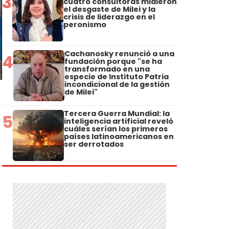
3
cuatro consultoras midieron
el desgaste de Milei y la
crisis de liderazgo en el
peronismo
Cachanosky renunció a una
4
fundación porque "se ha
transformado en una
especie de Instituto Patria
incondicional de la gestión
de Milei"
Tercera Guerra Mundial: la
5
inteligencia artificial reveló
cuáles serían los primeros
países latinoamericanos en
ser derrotados