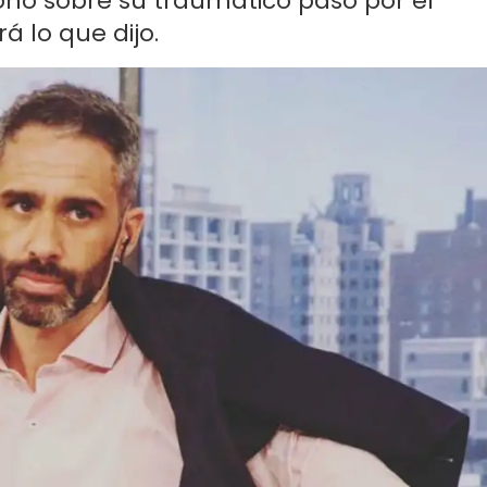
ionó sobre su traumático paso por el
á lo que dijo.