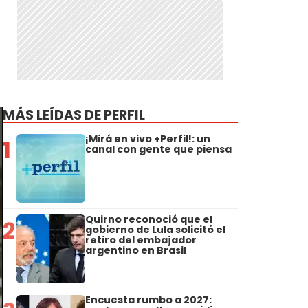
MÁS LEÍDAS DE PERFIL
¡Mirá en vivo +Perfil!: un
1
canal con gente que piensa
Quirno reconoció que el
2
gobierno de Lula solicitó el
retiro del embajador
argentino en Brasil
Encuesta rumbo a 2027: