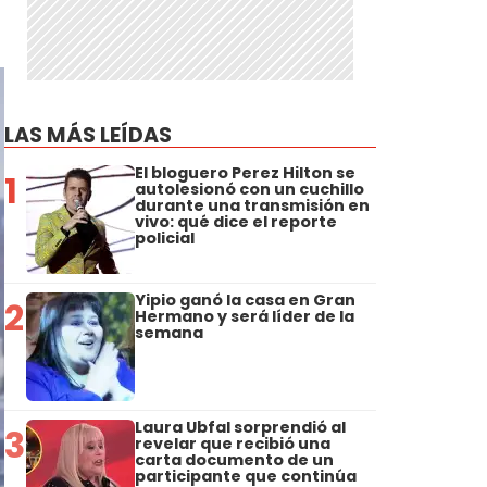
LAS MÁS LEÍDAS
El bloguero Perez Hilton se
1
autolesionó con un cuchillo
durante una transmisión en
vivo: qué dice el reporte
policial
Yipio ganó la casa en Gran
2
Hermano y será líder de la
semana
Laura Ubfal sorprendió al
3
revelar que recibió una
carta documento de un
participante que continúa