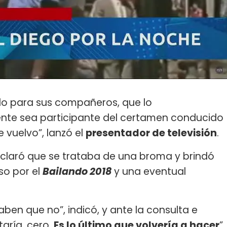
do para sus compañeros, que lo
nte sea participante del certamen conducido
e vuelvo”, lanzó el
presentador de televisión
.
laró que se trataba de una broma y brindó
so por el
Bailando 2018
y una eventual
ben que no”, indicó, y ante la consulta e
taría, cero.
Es lo último que volvería a hacer
”.