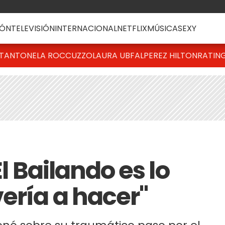
ÓN
TELEVISIÓN
INTERNACIONAL
NETFLIX
MÚSICA
SEXY
T
ANTONELA ROCCUZZO
LAURA UBFAL
PEREZ HILTON
RATIN
El Bailando es lo
ería a hacer"