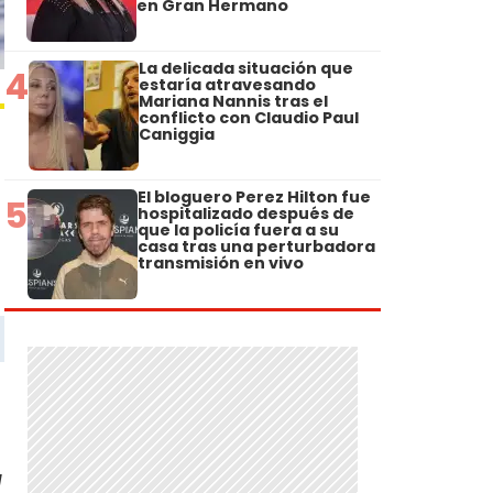
en Gran Hermano
La delicada situación que
4
estaría atravesando
Mariana Nannis tras el
conflicto con Claudio Paul
Caniggia
El bloguero Perez Hilton fue
5
hospitalizado después de
que la policía fuera a su
casa tras una perturbadora
transmisión en vivo
a