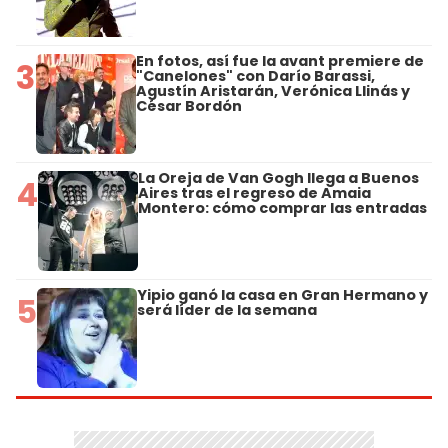
En fotos, así fue la avant premiere de
3
"Canelones" con Darío Barassi,
Agustín Aristarán, Verónica Llinás y
César Bordón
La Oreja de Van Gogh llega a Buenos
4
Aires tras el regreso de Amaia
Montero: cómo comprar las entradas
Yipio ganó la casa en Gran Hermano y
5
será líder de la semana