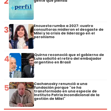
2
gente que piensa
Encuesta rumbo a 2027: cuatro
3
consultoras midieron el desgaste de
Milei y la crisis de liderazgo en el
peronismo
Quirno reconoció que el gobierno de
4
Lula solicitó el retiro del embajador
argentino en Brasil
Cachanosky renunció a una
5
fundación porque "se ha
transformado en una especie de
Instituto Patria incondicional de la
gestión de Milei"