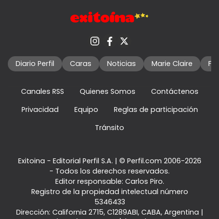
Diario Perfil
Caras
Noticias
Marie Claire
Fo
Canales RSS
Quienes Somos
Contáctenos
Privacidad
Equipo
Reglas de participación
Tránsito
Exitoina - Editorial Perfil S.A.
| © Perfil.com 2006-2026
- Todos los derechos reservados.
Editor responsable: Carlos Piro.
Registro de la propiedad intelectual número
5346433
Dirección:
California 2715
,
C1289ABI
,
CABA, Argentina
|