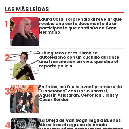
LAS MÁS LEÍDAS
Laura Ubfal sorprendió al revelar que
1
recibió una carta documento de un
participante que continúa en Gran
Hermano
El bloguero Perez Hilton se
2
autolesionó con un cuchillo durante
una transmisión en vivo: qué dice el
reporte policial
En fotos, así fue la avant premiere de
3
"Canelones" con Darío Barassi,
Agustín Aristarán, Verónica Llinás y
César Bordón
La Oreja de Van Gogh llega a Buenos
4
Aires tras el regreso de Amaia
Montero: cómo comprar las entradas